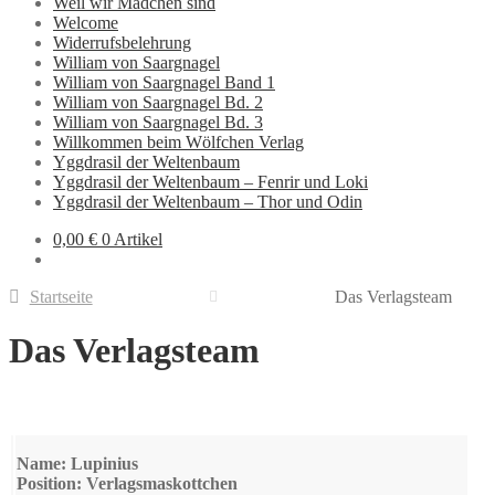
Weil wir Mädchen sind
Welcome
Widerrufsbelehrung
William von Saargnagel
William von Saargnagel Band 1
William von Saargnagel Bd. 2
William von Saargnagel Bd. 3
Willkommen beim Wölfchen Verlag
Yggdrasil der Weltenbaum
Yggdrasil der Weltenbaum – Fenrir und Loki
Yggdrasil der Weltenbaum – Thor und Odin
0,00 €
0 Artikel
Startseite
Das Verlagsteam
Das Verlagsteam
Name: Lupinius
Position: Verlagsmaskottchen