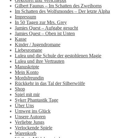
Gekoffert und Verschleppt
Gilbert Faunus – Im Schatten des Zweihorns
Im Schatten des Wolfsmondes – Der letzte Alpha
Impressum
In 50 Tagen zur Mrs. Grey
Jamies Quest – Aufgabe gesucht
Jamies Quest – Oben ist Unten
Kasse
Kinder / Jugendromane
Liebesromane
Lulea und die Schule der gestohlenen Magie
Lulea und ihre Vertrauten
Manuskripte
Mein Konto
Mordsfreundin
Rückkehr in das Tal der Silberwölfe
Shop
Spiel mit mir
Syker Phantastik Tage
Über Uns
Umweg ins Glück
Unsere Autoren
Verliebte Jungs
Verlockende Spiele
Warenkorb