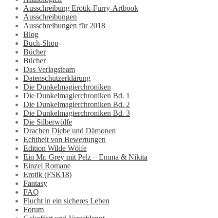
Ausschreibung Erotik-Furry-Artbook
Ausschreibungen
Ausschreibungen für 2018
Blog
Buch-Shop
Bücher
Bücher
Das Verlagsteam
Datenschutzerklärung
Die Dunkelmagierchroniken
Die Dunkelmagierchroniken Bd. 1
Die Dunkelmagierchroniken Bd. 2
Die Dunkelmagierchroniken Bd. 3
Die Silberwölfe
Drachen Diebe und Dämonen
Echtheit von Bewertungen
Edition Wilde Wölfe
Ein Mr. Grey mit Pelz – Emma & Nikita
Einzel Romane
Erotik (FSK18)
Fantasy
FAQ
Flucht in ein sicheres Leben
Forum