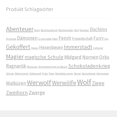
Produkt Schlagwörter
Die Dunkelmagierchroniken Bd. 3
Die Silberwölfe
Abenteuer
Dschinn
Buch
Buchhandlung
Buchhändler
Dorf
Drachen
Dämonen
Fenrir
Furry
Freundschaft
Dystopie
Erste Liebe
Feen
Gay
Drachen Diebe und Dämonen
Gekoffert
Immerstadt
Hexenbesen
Hexen
Indianer
Echtheit von Bewertungen
Magier
magische Schule
Midgard
Nornen
Orks
Schokoladenkrieg
Ragnarök
Edition Wilde Wölfe
Romance
Schmetterlinge im Bauch
Schule
Selbstmord
Silberwolf
Syke
Tiere
Verliebte Jungs
Verrat
Verschleppt
Vertrauten
Wolf
Werwolf
Ein Mr. Grey mit Pelz – Emma & Nikita
Werwölfe
Ziege
Walküren
Zweihorn
Zwerge
Einzel Romane
Erotik (FSK18)