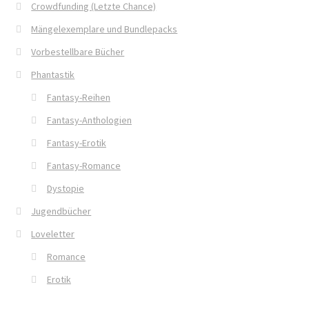
Crowdfunding (Letzte Chance)
Blog
Mängelexemplare und Bundlepacks
Buch-Shop
Vorbestellbare Bücher
Phantastik
Bücher
Fantasy-Reihen
Fantasy-Anthologien
Bücher
Fantasy-Erotik
Das Verlagsteam
Fantasy-Romance
Dystopie
Datenschutzerklärung
Jugendbücher
Die Dunkelmagierchroniken
Loveletter
Romance
Die Dunkelmagierchroniken Bd. 1
Erotik
Die Dunkelmagierchroniken Bd. 2