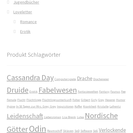
Ein Mr. Grey mit Pelz – Emma & Nikita
Jugendbücher
Loveletter
Einzel Romane
Romance
Erotik
Erotik (FSK18)
Fantasy
Produkt Schlagwörter
FAQ
Cassandra Day
Drache
Flucht in ein sicheres Leben
Computerspiele
Dracheneier
Druide
Fabelwesen
Erotik
Fantasiewelten
Fantasy
Faunus
Fee
Forum
Female
Flucht
Flüchtlinge
Flüchtlingsunterkunft
Folter
Gilbert
Girly
Grey
Hexerei
Humor
Hyäne
In 50 Tagen zur Mrs. Grey; Grey
Inquisitoren
Koffer
Krankheit
Kristalle
Lafrentz
Gekoffert und Verschleppt
Nordische
Leidenschaft
Liebesroman
Lisa Brenk
Lulea
Odin
Götter
Gilbert Faunus – Im Schatten des Zweihorns
Verlockende
Raumschiff
Sklaven
SoD
Software
SoG