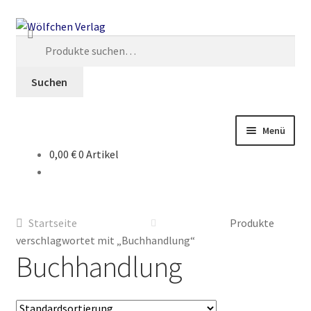
Zur
Springe
Navigation
zum
Suche
springen
Inhalt
nach:
Suchen
Menü
0,00 €
0 Artikel
Start
2049: Rebellion gegen die Sammler
Startseite
Produkte
AGB
verschlagwortet mit „Buchhandlung“
Buchhandlung
Anthologien
Ausschreibung Erotik-Furry-Artbook