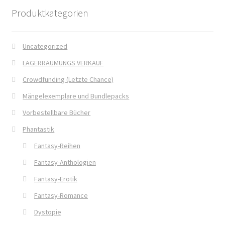
Produktkategorien
Die Dunkelmagierchroniken
Die Dunkelmagierchroniken Bd. 1
Uncategorized
LAGERRÄUMUNGS VERKAUF
Die Dunkelmagierchroniken Bd. 2
Crowdfunding (Letzte Chance)
Die Dunkelmagierchroniken Bd. 3
Mängelexemplare und Bundlepacks
Vorbestellbare Bücher
Die Silberwölfe
Phantastik
Fantasy-Reihen
Drachen Diebe und Dämonen
Fantasy-Anthologien
Echtheit von Bewertungen
Fantasy-Erotik
Fantasy-Romance
Edition Wilde Wölfe
Dystopie