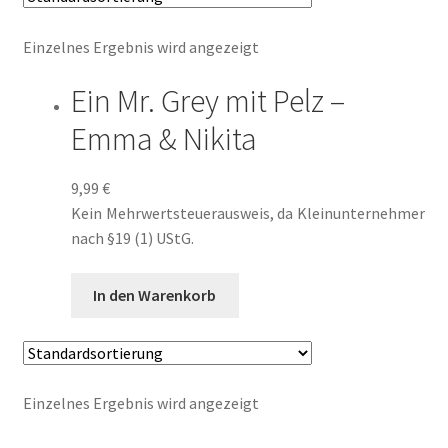
Einzelnes Ergebnis wird angezeigt
Ausschreibungen
Ein Mr. Grey mit Pelz –
Ausschreibungen für 2018
Emma & Nikita
Blog
9,99
€
Buch-Shop
Kein Mehrwertsteuerausweis, da Kleinunternehmer
nach §19 (1) UStG.
Bücher
In den Warenkorb
Bücher
Das Verlagsteam
Einzelnes Ergebnis wird angezeigt
Datenschutzerklärung