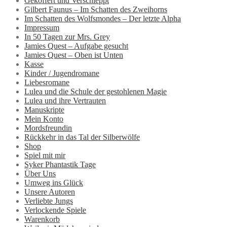
Gekoffert und Verschleppt
Gilbert Faunus – Im Schatten des Zweihorns
Im Schatten des Wolfsmondes – Der letzte Alpha
Impressum
In 50 Tagen zur Mrs. Grey
Jamies Quest – Aufgabe gesucht
Jamies Quest – Oben ist Unten
Kasse
Kinder / Jugendromane
Liebesromane
Lulea und die Schule der gestohlenen Magie
Lulea und ihre Vertrauten
Manuskripte
Mein Konto
Mordsfreundin
Rückkehr in das Tal der Silberwölfe
Shop
Spiel mit mir
Syker Phantastik Tage
Über Uns
Umweg ins Glück
Unsere Autoren
Verliebte Jungs
Verlockende Spiele
Warenkorb