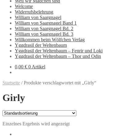
Weil wir Mädchen sind
Welcome
Widerrufsbelehrung
William von Saargnagel
William von Saargnagel Band 1
William von Saargnagel Bd. 2
William von Saargnagel Bd. 3
Willkommen beim Wölfchen Verlag
Yggdrasil der Weltenbaum
Yggdrasil der Weltenbaum – Fenrir und Loki
Yggdrasil der Weltenbaum – Thor und Odin
0,00 €
0 Artikel
Startseite
/
Produkte verschlagwortet mit „Girly“
Girly
Einzelnes Ergebnis wird angezeigt