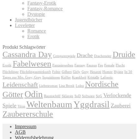
Fantasy-Erotik
Fantasy-Romance
Dystopie
Jugendbücher
Loveletter
Romance
Erotik
Produkt Schlagwörter
Cassandra Day
Druide
Drache
Computerspiele
Dracheneier
Fabelwesen
Erotik
Fantasiewelten
Fantasy
Faunus
Fee
Female
Flucht
Flüchtlinge
Flüchtlingsunterkunft
Folter
Gilbert
Girly
Grey
Hexerei
Humor
Hyäne
In 50
Tagen zur Mrs. Grey; Grey
Inquisitoren
Koffer
Krankheit
Kristalle
Lafrentz
Nordische
Leidenschaft
Liebesroman
Lisa Brenk
Lulea
Odin
Götter
Verlockende
Raumschiff
Sklaven
SoD
Software
SoG
Weltenbaum
Yggdrasil
Spiele
Zauberei
Virus
Zaubererschule
Impressum
AGB
Widerrufsbelehrung