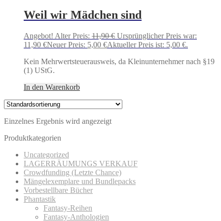
Weil wir Mädchen sind
Angebot!
Alter Preis:
11,90
€
Ursprünglicher Preis war:
11,90 €
Neuer Preis:
5,00
€
Aktueller Preis ist: 5,00 €.
Kein Mehrwertsteuerausweis, da Kleinunternehmer nach §19
(1) UStG.
In den Warenkorb
Einzelnes Ergebnis wird angezeigt
Produktkategorien
Uncategorized
LAGERRÄUMUNGS VERKAUF
Crowdfunding (Letzte Chance)
Mängelexemplare und Bundlepacks
Vorbestellbare Bücher
Phantastik
Fantasy-Reihen
Fantasy-Anthologien