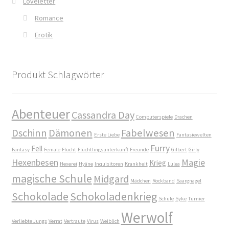
Loveletter
Ein Mr. Grey mit Pelz – Emma & Nikita
Romance
Einzel Romane
Erotik
Erotik (FSK18)
Produkt Schlagwörter
Fantasy
Abenteuer
FAQ
Cassandra Day
Computerspiele
Drachen
Dschinn
Dämonen
Fabelwesen
Erste Liebe
Fantasiewelten
Flucht in ein sicheres Leben
Furry
Fell
Fantasy
Female
Flucht
Flüchtlingsunterkunft
Freunde
Gilbert
Girly
Hexenbesen
Magie
Krieg
Forum
Hexerei
Hyäne
Inquisitoren
Krankheit
Lulea
magische Schule
Midgard
Mädchen
Rockband
Saargnagel
Gekoffert und Verschleppt
Schokolade
Schokoladenkrieg
Schule
Syke
Turnier
Werwolf
Gilbert Faunus – Im Schatten des Zweihorns
Verliebte Jungs
Verrat
Vertraute
Virus
Weiblich