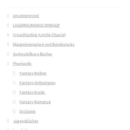
Die Dunkelmagierchroniken
Uncategorized
Die Dunkelmagierchroniken Bd. 1
LAGERRÄUMUNGS VERKAUF
Crowdfunding (Letzte Chance)
Die Dunkelmagierchroniken Bd. 2
Mängelexemplare und Bundlepacks
Vorbestellbare Bücher
Die Dunkelmagierchroniken Bd. 3
Phantastik
Die Silberwölfe
Fantasy-Reihen
Fantasy-Anthologien
Drachen Diebe und Dämonen
Fantasy-Erotik
Echtheit von Bewertungen
Fantasy-Romance
Dystopie
Edition Wilde Wölfe
Jugendbücher