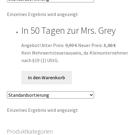
Einzelnes Ergebnis wird angezeigt
Ausschreibungen
In 50 Tagen zur Mrs. Grey
Ausschreibungen für 2018
Ursprünglicher
Aktueller
Angebot!
Alter Preis:
9,99
€
Neuer Preis:
5,00
€
Blog
Preis
Preis
Kein Mehrwertsteuerausweis, da Kleinunternehmer
war:
ist:
nach §19 (1) UStG.
Buch-Shop
9,99 €
5,00 €.
In den Warenkorb
Bücher
Bücher
Einzelnes Ergebnis wird angezeigt
Das Verlagsteam
Datenschutzerklärung
Produktkategorien