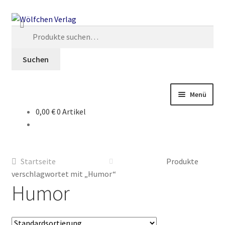
Zur
Springe
Navigation
zum
Suche
springen
Inhalt
nach:
Suchen
Menü
0,00 €
0 Artikel
Start
2049: Rebellion gegen die Sammler
Startseite
Produkte
AGB
verschlagwortet mit „Humor“
Humor
Anthologien
Ausschreibung Erotik-Furry-Artbook