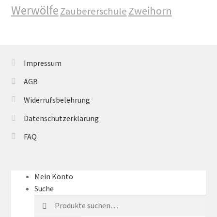
Werwölfe
Zweihorn
Zaubererschule
Im Schatten des Wolfsmondes – Der letzte Alpha
Impressum
Impressum
In 50 Tagen zur Mrs. Grey
AGB
Jamies Quest – Aufgabe gesucht
Widerrufsbelehrung
Datenschutzerklärung
Jamies Quest – Oben ist Unten
FAQ
Kasse
Kinder / Jugendromane
Mein Konto
Suche
Liebesromane
Suche
nach: