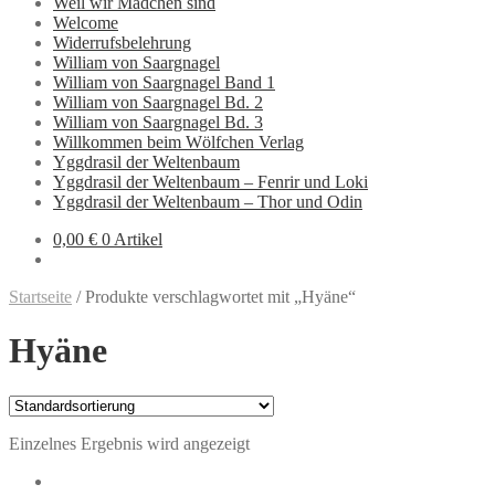
Weil wir Mädchen sind
Welcome
Widerrufsbelehrung
William von Saargnagel
William von Saargnagel Band 1
William von Saargnagel Bd. 2
William von Saargnagel Bd. 3
Willkommen beim Wölfchen Verlag
Yggdrasil der Weltenbaum
Yggdrasil der Weltenbaum – Fenrir und Loki
Yggdrasil der Weltenbaum – Thor und Odin
0,00 €
0 Artikel
Startseite
/
Produkte verschlagwortet mit „Hyäne“
Hyäne
Einzelnes Ergebnis wird angezeigt