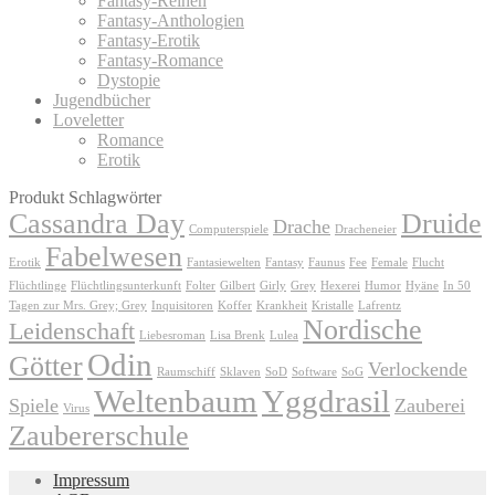
Fantasy-Reihen
Fantasy-Anthologien
Fantasy-Erotik
Fantasy-Romance
Dystopie
Jugendbücher
Loveletter
Romance
Erotik
Produkt Schlagwörter
Cassandra Day
Druide
Drache
Computerspiele
Dracheneier
Fabelwesen
Erotik
Fantasiewelten
Fantasy
Faunus
Fee
Female
Flucht
Flüchtlinge
Flüchtlingsunterkunft
Folter
Gilbert
Girly
Grey
Hexerei
Humor
Hyäne
In 50
Tagen zur Mrs. Grey; Grey
Inquisitoren
Koffer
Krankheit
Kristalle
Lafrentz
Nordische
Leidenschaft
Liebesroman
Lisa Brenk
Lulea
Odin
Götter
Verlockende
Raumschiff
Sklaven
SoD
Software
SoG
Weltenbaum
Yggdrasil
Spiele
Zauberei
Virus
Zaubererschule
Impressum