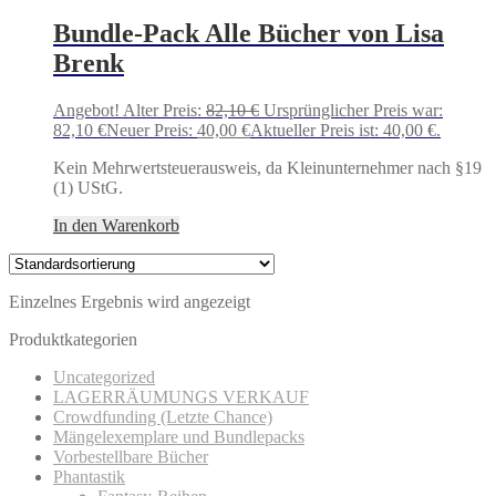
Bundle-Pack Alle Bücher von Lisa
Brenk
Angebot!
Alter Preis:
82,10
€
Ursprünglicher Preis war:
82,10 €
Neuer Preis:
40,00
€
Aktueller Preis ist: 40,00 €.
Kein Mehrwertsteuerausweis, da Kleinunternehmer nach §19
(1) UStG.
In den Warenkorb
Einzelnes Ergebnis wird angezeigt
Produktkategorien
Uncategorized
LAGERRÄUMUNGS VERKAUF
Crowdfunding (Letzte Chance)
Mängelexemplare und Bundlepacks
Vorbestellbare Bücher
Phantastik