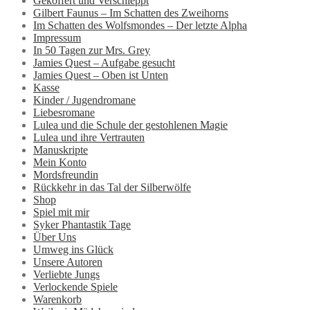
Gekoffert und Verschleppt
Gilbert Faunus – Im Schatten des Zweihorns
Im Schatten des Wolfsmondes – Der letzte Alpha
Impressum
In 50 Tagen zur Mrs. Grey
Jamies Quest – Aufgabe gesucht
Jamies Quest – Oben ist Unten
Kasse
Kinder / Jugendromane
Liebesromane
Lulea und die Schule der gestohlenen Magie
Lulea und ihre Vertrauten
Manuskripte
Mein Konto
Mordsfreundin
Rückkehr in das Tal der Silberwölfe
Shop
Spiel mit mir
Syker Phantastik Tage
Über Uns
Umweg ins Glück
Unsere Autoren
Verliebte Jungs
Verlockende Spiele
Warenkorb