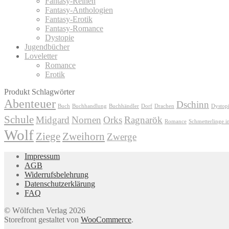
Fantasy-Reihen
Fantasy-Anthologien
Fantasy-Erotik
Fantasy-Romance
Dystopie
Jugendbücher
Loveletter
Romance
Erotik
Produkt Schlagwörter
Abenteuer
Dschinn
Buch
Buchhandlung
Buchhändler
Dorf
Drachen
Dystop
Schule
Midgard
Nornen
Orks
Ragnarök
Romance
Schmetterlinge 
Wolf
Ziege
Zweihorn
Zwerge
Impressum
AGB
Widerrufsbelehrung
Datenschutzerklärung
FAQ
© Wölfchen Verlag 2026
Storefront gestaltet von
WooCommerce
.