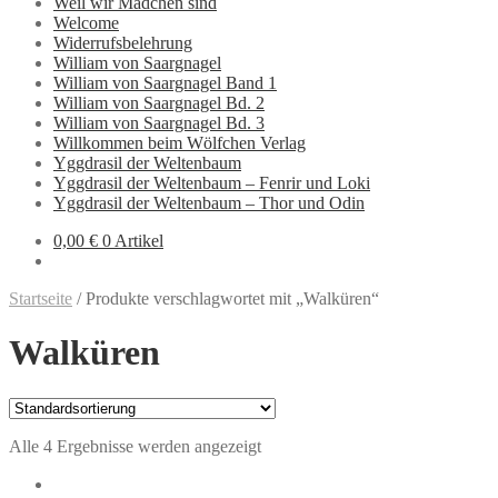
Weil wir Mädchen sind
Welcome
Widerrufsbelehrung
William von Saargnagel
William von Saargnagel Band 1
William von Saargnagel Bd. 2
William von Saargnagel Bd. 3
Willkommen beim Wölfchen Verlag
Yggdrasil der Weltenbaum
Yggdrasil der Weltenbaum – Fenrir und Loki
Yggdrasil der Weltenbaum – Thor und Odin
0,00 €
0 Artikel
Startseite
/
Produkte verschlagwortet mit „Walküren“
Walküren
Alle 4 Ergebnisse werden angezeigt