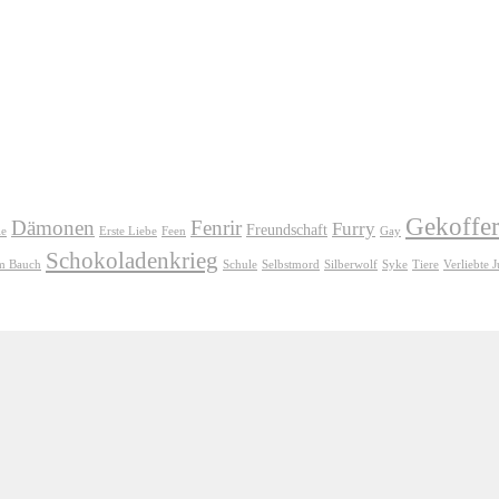
Gekoffer
Dämonen
Fenrir
Furry
Freundschaft
ie
Erste Liebe
Feen
Gay
Schokoladenkrieg
im Bauch
Schule
Selbstmord
Silberwolf
Syke
Tiere
Verliebte 