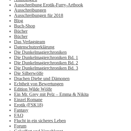
Ausschreibung Erotik-Furry-Artbook
Ausschreibungen
Ausschreibungen für 2018
Blog
Buch-Shop
Bücher
Bücher
Das Verlagsteam
Datenschutzerklärung
Die Dunkelmagierchroniken
Die Dunkelmagierchroniken Bd. 1
Die Dunkelmagierchroniken Bd. 2
Die Dunkelmagierchroniken Bd. 3
Die Silberwölfe
Drachen Diebe und Dämonen
Echtheit von Bewertungen
Edition Wilde Wölfe
Ein Mr. Grey mit Pelz – Emma & Nikita
Einzel Romane
Erotik (FSK18)
Fantasy
FAQ
Flucht in ein sicheres Leben
Forum