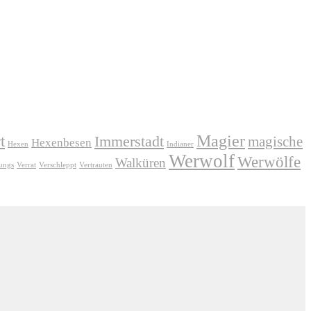
Magier
t
Immerstadt
magische
Hexenbesen
Hexen
Indianer
Werwolf
Werwölfe
Walküren
Jungs
Verrat
Verschleppt
Vertrauten