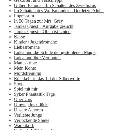
Gekoffert und Verschleppt
Gilbert Faunus – Im Schatten des Zweihorns
Im Schatten des Wolfsmondes – Der letzte Alpha
Impressum
In 50 Tagen zur Mrs. Grey
Jamies Quest – Aufgabe gesucht
Jamies Quest – Oben ist Unten
Kasse
Kinder / Jugendromane
Liebesromane
Lulea und die Schule der gestohlenen Magie
Lulea und ihre Vertrauten
Manuskripte
Mein Konto
Mordsfreundin
Rückkehr in das Tal der Silberwölfe
Shop
Spiel mit mir
Syker Phantastik Tage
Über Uns
Umweg ins Glück
Unsere Autoren
Verliebte Jungs
Verlockende Spiele
Warenkorb