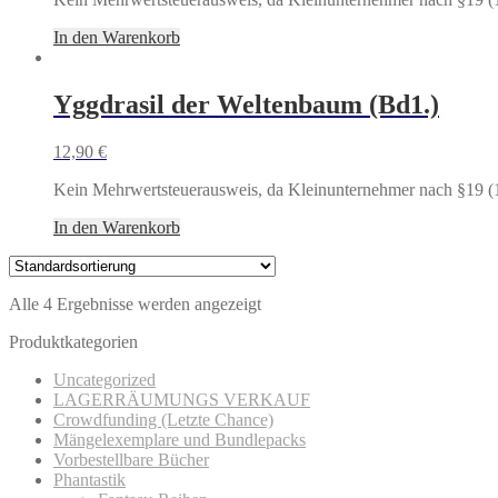
In den Warenkorb
Yggdrasil der Weltenbaum (Bd1.)
12,90
€
Kein Mehrwertsteuerausweis, da Kleinunternehmer nach §19 (
In den Warenkorb
Alle 4 Ergebnisse werden angezeigt
Produktkategorien
Uncategorized
LAGERRÄUMUNGS VERKAUF
Crowdfunding (Letzte Chance)
Mängelexemplare und Bundlepacks
Vorbestellbare Bücher
Phantastik