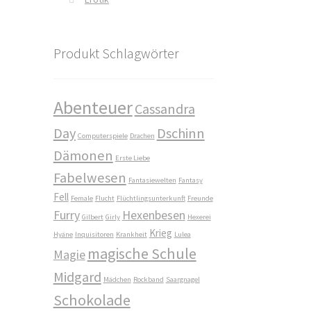
Produkt Schlagwörter
Abenteuer
Cassandra
Day
Dschinn
Computerspiele
Drachen
Dämonen
Erste Liebe
Fabelwesen
Fantasiewelten
Fantasy
Fell
Female
Flucht
Flüchtlingsunterkunft
Freunde
Furry
Hexenbesen
Gilbert
Girly
Hexerei
Krieg
Hyäne
Inquisitoren
Krankheit
Lulea
magische Schule
Magie
Midgard
Mädchen
Rockband
Saargnagel
Schokolade