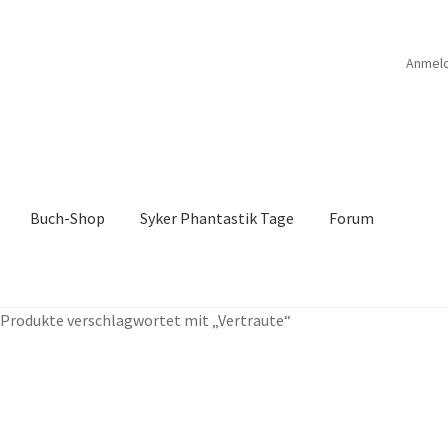
Anmel
Buch-Shop
Syker Phantastik Tage
Forum
B
Anthologien
Ausschreibung Erotik-Furry-Artbook
Ausschreibung
Produkte verschlagwortet mit „Vertraute“
ücher
Bücher
Das Verlagsteam
Datenschutzerklärung
rchroniken Bd. 1
Die Dunkelmagierchroniken Bd. 2
ölfe
Drachen Diebe und Dämonen
Echtheit von Bewertungen