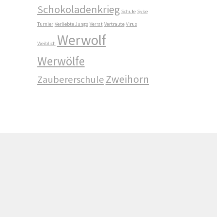
Schokoladenkrieg
Schule
Syke
Turnier
Verliebte Jungs
Verrat
Vertraute
Virus
Werwolf
Weiblich
Werwölfe
Zweihorn
Zaubererschule