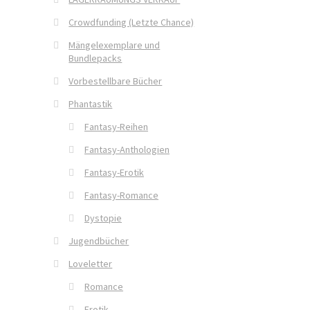
Crowdfunding (Letzte Chance)
Mängelexemplare und
Bundlepacks
Vorbestellbare Bücher
Phantastik
Fantasy-Reihen
Fantasy-Anthologien
Fantasy-Erotik
Fantasy-Romance
Dystopie
Jugendbücher
Loveletter
Romance
Erotik