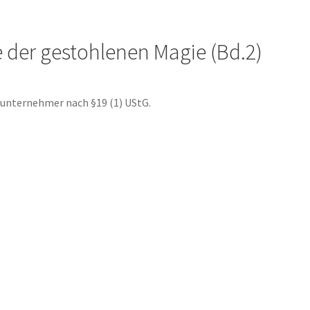
Emma & Nikita
Einzel Romane
Erotik (FSK18)
Fantasy
FAQ
e der gestohlenen Magie (Bd.2)
 und Verschleppt
Gilbert Faunus – Im Schatten des Zweihorns
nunternehmer nach §19 (1) UStG.
lpha
Impressum
In 50 Tagen zur Mrs. Grey
t – Oben ist Unten
Kasse
Kinder / Jugendromane
Liebesromane
ulea und ihre Vertrauten
Manuskripte
Mein Konto
Mordsfreundin
l mit mir
Syker Phantastik Tage
Über Uns
Umweg ins Glück
Spiele
Warenkorb
Weil wir Mädchen sind
Welcome
William von Saargnagel Band 1
William von Saargnagel Bd. 2