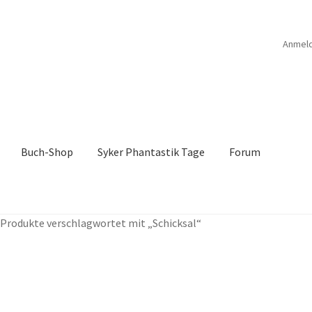
Anmel
Buch-Shop
Syker Phantastik Tage
Forum
B
Anthologien
Ausschreibung Erotik-Furry-Artbook
Ausschreibung
Produkte verschlagwortet mit „Schicksal“
ücher
Bücher
Das Verlagsteam
Datenschutzerklärung
rchroniken Bd. 1
Die Dunkelmagierchroniken Bd. 2
ölfe
Drachen Diebe und Dämonen
Echtheit von Bewertungen