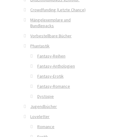
Crowdfunding (Letzte Chance)
Mängelexemplare und
Bundlepacks
Vorbestellbare Bücher
Phantastik
Fantasy-Reihen
Fantasy-Anthologien
Fantasy-Erotik
Fantasy-Romance
Dystopie
Jugendbücher
Loveletter
Romance
Erotik