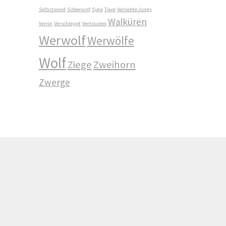
Selbstmord
Silberwolf
Syke
Tiere
Verliebte Jungs
Walküren
Verrat
Verschleppt
Vertrauten
Werwolf
Werwölfe
Wolf
Ziege
Zweihorn
Zwerge