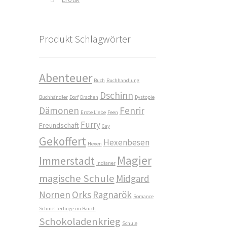
Produkt Schlagwörter
Abenteuer
Buch
Buchhandlung
Dschinn
Buchhändler
Dorf
Drachen
Dystopie
Dämonen
Fenrir
Erste Liebe
Feen
Furry
Freundschaft
Gay
Gekoffert
Hexenbesen
Hexen
Magier
Immerstadt
Indianer
magische Schule
Midgard
Nornen
Orks
Ragnarök
Romance
Schmetterlinge im Bauch
Schokoladenkrieg
Schule