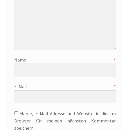
Mein Konto
Mordsfreundin
Rückkehr in das Tal der Silberwölfe
Shop
Name
*
Spiel mit mir
Syker Phantastik Tage
E-Mail
*
Über Uns
Name, E-Mail-Adresse und Website in diesem
Umweg ins Glück
Browser für meinen nächsten Kommentar
speichern.