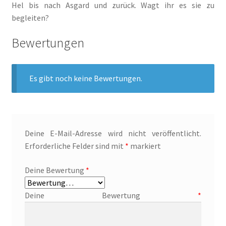
Hel bis nach Asgard und zurück. Wagt ihr es sie zu
begleiten?
Jamies Quest – Aufgabe gesucht
Bewertungen
Jamies Quest – Oben ist Unten
Es gibt noch keine Bewertungen.
Kasse
Kinder / Jugendromane
Deine E-Mail-Adresse wird nicht veröffentlicht.
Liebesromane
Erforderliche Felder sind mit
*
markiert
Lulea und die Schule der gestohlenen Magie
Deine Bewertung
*
Lulea und ihre Vertrauten
Deine Bewertung
*
Manuskripte