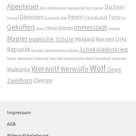
Abenteuer
Dschinn
Buch
Buchhandlung
Buchhändler
Dorf
Drachen
Dämonen
Fenrir
Furry
Freundschaft
Dystopie
Erste Liebe
Feen
Gay
Gekoffert
Immerstadt
Hexenbesen
Hexen
Indianer
Magier
magische Schule
Midgard
Nornen
Orks
Schokoladenkrieg
Ragnarök
Romance
Schmetterlinge im Bauch
Schule
Selbstmord
Silberwolf
Syke
Tiere
Verliebte Jungs
Verrat
Verschleppt
Vertrauten
Wolf
Werwolf
Werwölfe
Ziege
Walküren
Zweihorn
Zwerge
Impressum
AGB
Widerrufsbelehrung