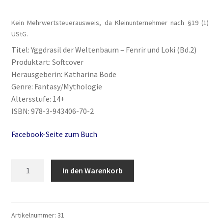
Blog
Kein Mehrwertsteuerausweis, da Kleinunternehmer nach §19 (1)
UStG.
Buch-Shop
Titel: Yggdrasil der Weltenbaum – Fenrir und Loki (Bd.2)
Bücher
Produktart: Softcover
Herausgeberin: Katharina Bode
Genre: Fantasy/Mythologie
Bücher
Altersstufe: 14+
ISBN: 978-3-943406-70-2
Das Verlagsteam
Facebook-Seite zum Buch
Datenschutzerklärung
Yggdrasil
Die Dunkelmagierchroniken
In den Warenkorb
der
Weltenbaum
Die Dunkelmagierchroniken Bd. 1
-
Fenrir
Artikelnummer:
31
Die Dunkelmagierchroniken Bd. 2