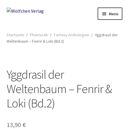
Zur
Springe
Menü
Navigation
zum
springen
Inhalt
Start
Startseite
/
Phantastik
/
Fantasy-Anthologien
/
Yggdrasil der
Weltenbaum – Fenrir & Loki (Bd.2)
2049: Rebellion gegen die Sammler
AGB
Yggdrasil der
Anthologien
Weltenbaum – Fenrir &
Ausschreibung Erotik-Furry-Artbook
Loki (Bd.2)
Ausschreibungen
Ausschreibungen für 2018
13,90
€