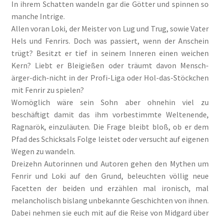
In ihrem Schatten wandeln gar die Götter und spinnen so
Fantasy
manche Intrige.
Allen voran Loki, der Meister von Lug und Trug, sowie Vater
FAQ
Hels und Fenrirs. Doch was passiert, wenn der Anschein
trügt? Besitzt er tief in seinem Inneren einen weichen
Flucht in ein sicheres Leben
Kern? Liebt er Bleigießen oder träumt davon Mensch-
ärger-dich-nicht in der Profi-Liga oder Hol-das-Stöckchen
Forum
mit Fenrir zu spielen?
Womöglich wäre sein Sohn aber ohnehin viel zu
beschäftigt damit das ihm vorbestimmte Weltenende,
Gekoffert und Verschleppt
Ragnarök, einzuläuten. Die Frage bleibt bloß, ob er dem
Pfad des Schicksals Folge leistet oder versucht auf eigenen
Gilbert Faunus – Im Schatten des Zweihorns
Wegen zu wandeln.
Dreizehn Autorinnen und Autoren gehen den Mythen um
Im Schatten des Wolfsmondes – Der letzte Alpha
Fenrir und Loki auf den Grund, beleuchten völlig neue
Facetten der beiden und erzählen mal ironisch, mal
Impressum
melancholisch bislang unbekannte Geschichten von ihnen.
Dabei nehmen sie euch mit auf die Reise von Midgard über
In 50 Tagen zur Mrs. Grey