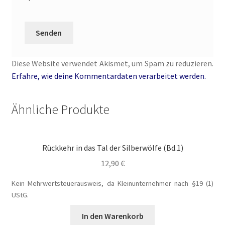
Unsere Autoren
Verliebte Jungs
Verlockende Spiele
Diese Website verwendet Akismet, um Spam zu reduzieren.
Erfahre, wie deine Kommentardaten verarbeitet werden.
Warenkorb
Ähnliche Produkte
Weil wir Mädchen sind
Welcome
Rückkehr in das Tal der Silberwölfe (Bd.1)
Widerrufsbelehrung
12,90
€
Kein Mehrwertsteuerausweis, da Kleinunternehmer nach §19 (1)
William von Saargnagel
UStG.
William von Saargnagel Band 1
In den Warenkorb