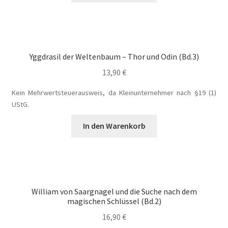
William von Saargnagel Bd. 2
William von Saargnagel Bd. 3
Yggdrasil der Weltenbaum – Thor und Odin (Bd.3)
Willkommen beim Wölfchen Verlag
13,90
€
Kein Mehrwertsteuerausweis, da Kleinunternehmer nach §19 (1)
Yggdrasil der Weltenbaum
UStG.
Yggdrasil der Weltenbaum – Fenrir und Loki
In den Warenkorb
Yggdrasil der Weltenbaum – Thor und Odin
William von Saargnagel und die Suche nach dem
magischen Schlüssel (Bd.2)
16,90
€