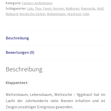
Kategorie:
Fantasy-Anthologien
&
Schlagwörter:
Loki
,
Thor
,
Fenrir
,
Nornen
,
Walküren
,
Ragnarök
,
Wolf
,
Loki
Die Dunkelmagierchroniken Bd. 3
Midgard
,
Nordische Götter
,
Weltenbaum
,
Yggdrasil
,
Odin
(Bd.2)
Menge
Die Silberwölfe
Drachen Diebe und Dämonen
Beschreibung
Echtheit von Bewertungen
Bewertungen (0)
Edition Wilde Wölfe
Beschreibung
Ein Mr. Grey mit Pelz – Emma & Nikita
Klappentext:
Einzel Romane
Weltenbaum, Lebensbaum, Weltesche – Yggdrasil hat im
Laufe der Jahrhunderte viele Namen erhalten und ist
Erotik (FSK18)
Zeugin unzähliger Ereignisse geworden.