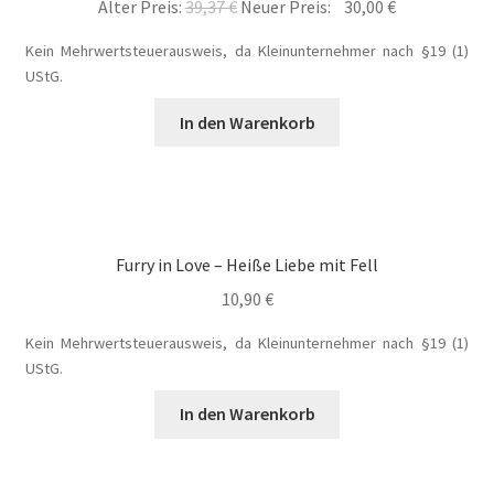
Ursprünglicher
Aktueller
Alter Preis:
39,37
€
Neuer Preis:
30,00
€
Blog
Preis
Preis
Kein Mehrwertsteuerausweis, da Kleinunternehmer nach §19 (1)
war:
ist:
UStG.
Buch-Shop
39,37 €
30,00 €.
In den Warenkorb
Bücher
Bücher
Das Verlagsteam
Furry in Love – Heiße Liebe mit Fell
10,90
€
Datenschutzerklärung
Kein Mehrwertsteuerausweis, da Kleinunternehmer nach §19 (1)
UStG.
Die Dunkelmagierchroniken
In den Warenkorb
Die Dunkelmagierchroniken Bd. 1
Die Dunkelmagierchroniken Bd. 2