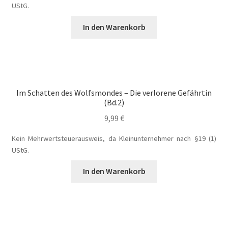
UStG.
Fantasy
In den Warenkorb
FAQ
Flucht in ein sicheres Leben
Im Schatten des Wolfsmondes – Die verlorene Gefährtin
Forum
(Bd.2)
9,99
€
Gekoffert und Verschleppt
Kein Mehrwertsteuerausweis, da Kleinunternehmer nach §19 (1)
Gilbert Faunus – Im Schatten des Zweihorns
UStG.
In den Warenkorb
Im Schatten des Wolfsmondes – Der letzte Alpha
Impressum
In 50 Tagen zur Mrs. Grey