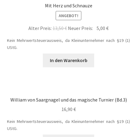
Mit Herz und Schnauze
Jamies Quest – Aufgabe gesucht
ANGEBOT!
Ursprünglicher
Aktueller
Alter Preis:
13,50
€
Neuer Preis:
5,00
€
Jamies Quest – Oben ist Unten
Preis
Preis
Kein Mehrwertsteuerausweis, da Kleinunternehmer nach §19 (1)
war:
ist:
UStG.
Kasse
13,50 €
5,00 €.
In den Warenkorb
Kinder / Jugendromane
Liebesromane
Lulea und die Schule der gestohlenen Magie
William von Saargnagel und das magische Turnier (Bd.3)
16,90
€
Lulea und ihre Vertrauten
Kein Mehrwertsteuerausweis, da Kleinunternehmer nach §19 (1)
UStG.
Manuskripte