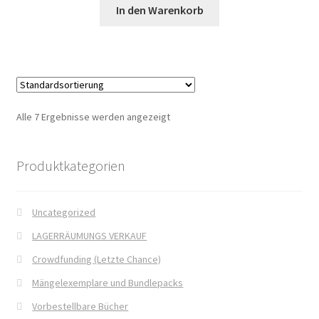
In den Warenkorb
Mein Konto
Mordsfreundin
Rückkehr in das Tal der Silberwölfe
Alle 7 Ergebnisse werden angezeigt
Shop
Produktkategorien
Spiel mit mir
Syker Phantastik Tage
Uncategorized
LAGERRÄUMUNGS VERKAUF
Über Uns
Crowdfunding (Letzte Chance)
Mängelexemplare und Bundlepacks
Umweg ins Glück
Vorbestellbare Bücher