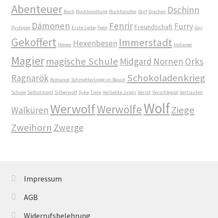
Abenteuer
Dschinn
Buch
Buchhandlung
Buchhändler
Dorf
Drachen
William von Saargnagel Bd. 2
Dämonen
Fenrir
Furry
Freundschaft
Dystopie
Erste Liebe
Feen
Gay
Gekoffert
Immerstadt
William von Saargnagel Bd. 3
Hexenbesen
Hexen
Indianer
Magier
magische Schule
Midgard
Nornen
Orks
Willkommen beim Wölfchen Verlag
Schokoladenkrieg
Ragnarök
Romance
Schmetterlinge im Bauch
Yggdrasil der Weltenbaum
Schule
Selbstmord
Silberwolf
Syke
Tiere
Verliebte Jungs
Verrat
Verschleppt
Vertrauten
Wolf
Werwolf
Werwölfe
Ziege
Walküren
Yggdrasil der Weltenbaum – Fenrir und Loki
Zweihorn
Zwerge
Yggdrasil der Weltenbaum – Thor und Odin
Impressum
AGB
Widerrufsbelehrung