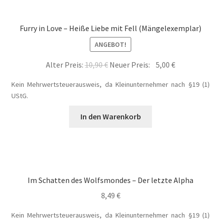
Die Dunkelmagierchroniken Bd. 3
Furry in Love – Heiße Liebe mit Fell (Mängelexemplar)
ANGEBOT!
Die Silberwölfe
Ursprünglicher
Aktueller
Alter Preis:
10,90
€
Neuer Preis:
5,00
€
Drachen Diebe und Dämonen
Preis
Preis
Kein Mehrwertsteuerausweis, da Kleinunternehmer nach §19 (1)
war:
ist:
UStG.
10,90 €
5,00 €.
Echtheit von Bewertungen
In den Warenkorb
Edition Wilde Wölfe
Ein Mr. Grey mit Pelz – Emma & Nikita
Im Schatten des Wolfsmondes – Der letzte Alpha
Einzel Romane
8,49
€
Erotik (FSK18)
Kein Mehrwertsteuerausweis, da Kleinunternehmer nach §19 (1)