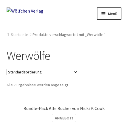
Zur
Springe
Menü
Navigation
zum
springen
Inhalt
Start
Startseite
Produkte verschlagwortet mit „Werwölfe“
2049: Rebellion gegen die Sammler
Werwölfe
AGB
Anthologien
Alle 7 Ergebnisse werden angezeigt
Ausschreibung Erotik-Furry-Artbook
Ausschreibungen
Bundle-Pack Alle Bücher von Nicki P. Cook
Ausschreibungen für 2018
ANGEBOT!