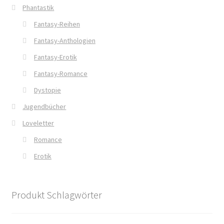
Unsere Autoren
Phantastik
Fantasy-Reihen
Verliebte Jungs
Fantasy-Anthologien
Verlockende Spiele
Fantasy-Erotik
Fantasy-Romance
Warenkorb
Dystopie
Jugendbücher
Weil wir Mädchen sind
Loveletter
Welcome
Romance
Erotik
Widerrufsbelehrung
William von Saargnagel
Produkt Schlagwörter
William von Saargnagel Band 1