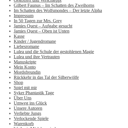
Gekoffert und Verschleppt
Gilbert Faunus – Im Schatten des Zweihorns
Im Schatten des Wolfsmondes – Der letzte Alpha
Impressum
In 50 Tagen zur Mrs. Grey
Jamies Quest – Aufgabe gesucht
Jamies Quest – Oben ist Unten
Kasse
Kinder / Jugendromane
Liebesromane
Lulea und die Schule der gestohlenen Magie
Lulea und ihre Vertrauten
Manuskripte
Mein Konto
Mordsfreundin
Rückkehr in das Tal der Silberwölfe
Shop
Spiel mit mir
Syker Phantastik Tage
Über Uns
Umweg ins Glück
Unsere Autoren
Verliebte Jungs
Verlockende Spiele
Warenkorb