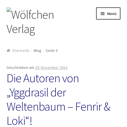
Zur
Springe
Menü
Navigation
zum
springen
Inhalt
Start
Startseite
Blog
Seite 3
2049: Rebellion gegen die Sammler
Geschrieben am
29. November 2016
AGB
Die Autoren von
„Yggdrasil der
Anthologien
Weltenbaum – Fenrir &
Ausschreibung Erotik-Furry-Artbook
Loki“!
Ausschreibungen