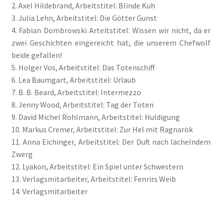
2. Axel Hildebrand, Arbeitstitel: Blinde Kuh
3. Julia Lehn, Arbeitstitel: Die Götter Gunst
Die Dunkelmagierchroniken Bd. 2
4. Fabian Dombrowski Arteitstitel: Wissen wir nicht, da er
zwei Geschichten eingereicht hat, die unserem Chefwolf
Die Dunkelmagierchroniken Bd. 3
beide gefallen!
5. Holger Vos, Arbeitstitel: Das Totenschiff
Die Silberwölfe
6. Lea Baumgart, Arbeitstitel: Urlaub
7. B. B. Beard, Arbeitstitel: Intermezzo
Drachen Diebe und Dämonen
8. Jenny Wood, Arbeitstitel: Tag der Toten
9. David Michel Rohlmann, Arbeitstitel: Huldigung
10. Markus Cremer, Arbeitstitel: Zur Hel mit Ragnarök
Echtheit von Bewertungen
11. Anna Eichinger, Arbeitstitel: Der Duft nach lächelndem
Zwerg
Edition Wilde Wölfe
12. Lyakon, Arbeitstitel: Ein Spiel unter Schwestern
13. Verlagsmitarbeiter, Arbeitstitel: Fenrirs Weib
Ein Mr. Grey mit Pelz – Emma & Nikita
14. Verlagsmitarbeiter
Einzel Romane