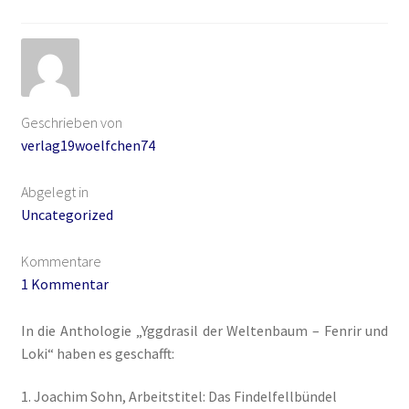
Ausschreibungen für 2018
Blog
Buch-Shop
Geschrieben von
verlag19woelfchen74
Bücher
Abgelegt in
Bücher
Uncategorized
Kommentare
Das Verlagsteam
1 Kommentar
Datenschutzerklärung
In die Anthologie „Yggdrasil der Weltenbaum – Fenrir und
Loki“ haben es geschafft:
Die Dunkelmagierchroniken
1. Joachim Sohn, Arbeitstitel: Das Findelfellbündel
Die Dunkelmagierchroniken Bd. 1