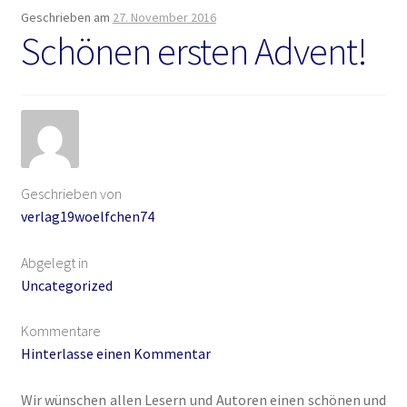
Geschrieben am
27. November 2016
Manuskripte
Schönen ersten Advent!
Mein Konto
Mordsfreundin
Rückkehr in das Tal der Silberwölfe
Geschrieben von
verlag19woelfchen74
Shop
Abgelegt in
Spiel mit mir
Uncategorized
Syker Phantastik Tage
Kommentare
Hinterlasse einen Kommentar
Über Uns
Wir wünschen allen Lesern und Autoren einen schönen und