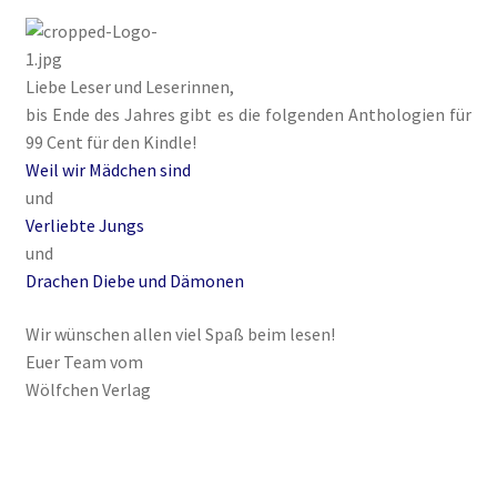
Impressum
In 50 Tagen zur Mrs. Grey
Liebe Leser und Leserinnen,
bis Ende des Jahres gibt es die folgenden Anthologien für
Jamies Quest – Aufgabe gesucht
99 Cent für den Kindle!
Weil wir Mädchen sind
Jamies Quest – Oben ist Unten
und
Verliebte Jungs
Kasse
und
Drachen Diebe und Dämonen
Kinder / Jugendromane
Wir wünschen allen viel Spaß beim lesen!
Liebesromane
Euer Team vom
Wölfchen Verlag
Lulea und die Schule der gestohlenen Magie
Lulea und ihre Vertrauten