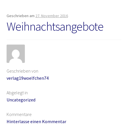
Erotik (FSK18)
Geschrieben am
27. November 2016
Weihnachtsangebote
Fantasy
FAQ
Flucht in ein sicheres Leben
Forum
Geschrieben von
verlag19woelfchen74
Gekoffert und Verschleppt
Abgelegt in
Gilbert Faunus – Im Schatten des Zweihorns
Uncategorized
Im Schatten des Wolfsmondes – Der letzte Alpha
Kommentare
Hinterlasse einen Kommentar