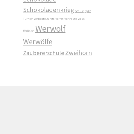
Schokoladenkrieg
Schule
Syke
Turnier
Verliebte Jungs
Verrat
Vertraute
Virus
Werwolf
Weiblich
Werwölfe
Zweihorn
Zaubererschule