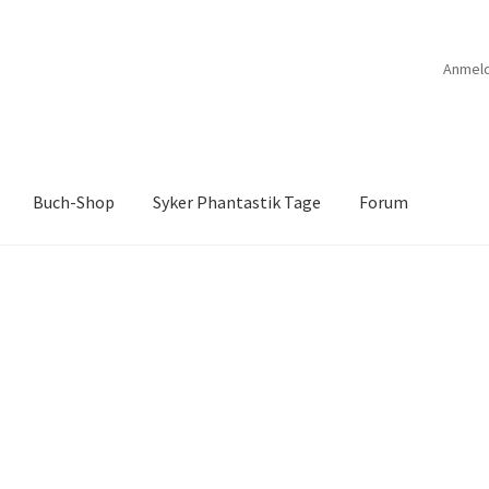
Anmel
Buch-Shop
Syker Phantastik Tage
Forum
B
Anthologien
Ausschreibung Erotik-Furry-Artbook
Ausschreibung
ücher
Bücher
Das Verlagsteam
Datenschutzerklärung
rchroniken Bd. 1
Die Dunkelmagierchroniken Bd. 2
ölfe
Drachen Diebe und Dämonen
Echtheit von Bewertungen