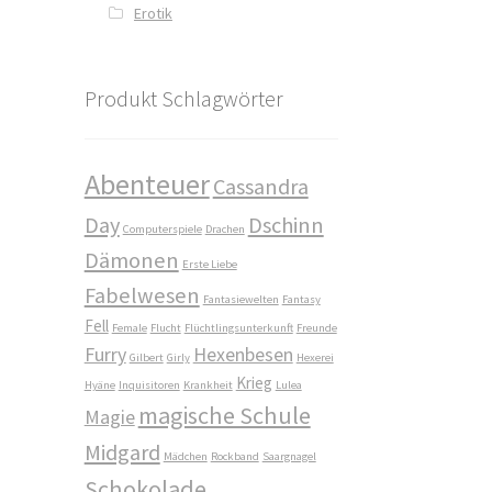
Erotik
Produkt Schlagwörter
Abenteuer
Cassandra
Day
Dschinn
Computerspiele
Drachen
Dämonen
Erste Liebe
Fabelwesen
Fantasiewelten
Fantasy
Fell
Female
Flucht
Flüchtlingsunterkunft
Freunde
Furry
Hexenbesen
Gilbert
Girly
Hexerei
Krieg
Hyäne
Inquisitoren
Krankheit
Lulea
magische Schule
Magie
Midgard
Mädchen
Rockband
Saargnagel
Schokolade