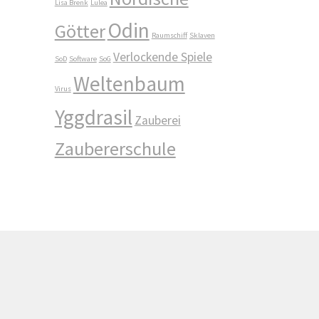
Lisa Brenk
Lulea
Odin
Götter
Raumschiff
Sklaven
Verlockende Spiele
SoD
Software
SoG
Weltenbaum
Virus
Yggdrasil
Zauberei
Zaubererschule