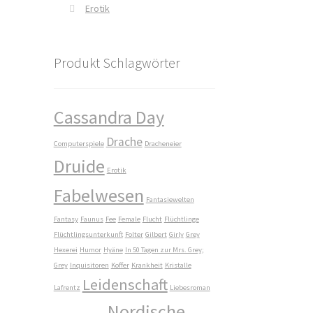
Erotik
Produkt Schlagwörter
Cassandra Day
Drache
Computerspiele
Dracheneier
Druide
Erotik
Fabelwesen
Fantasiewelten
Fantasy
Faunus
Fee
Female
Flucht
Flüchtlinge
Flüchtlingsunterkunft
Folter
Gilbert
Girly
Grey
Hexerei
Humor
Hyäne
In 50 Tagen zur Mrs. Grey;
Grey
Inquisitoren
Koffer
Krankheit
Kristalle
Leidenschaft
Lafrentz
Liebesroman
Nordische