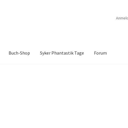
Anmel
Buch-Shop
Syker Phantastik Tage
Forum
B
Anthologien
Ausschreibung Erotik-Furry-Artbook
Ausschreibung
ücher
Bücher
Das Verlagsteam
Datenschutzerklärung
rchroniken Bd. 1
Die Dunkelmagierchroniken Bd. 2
ölfe
Drachen Diebe und Dämonen
Echtheit von Bewertungen