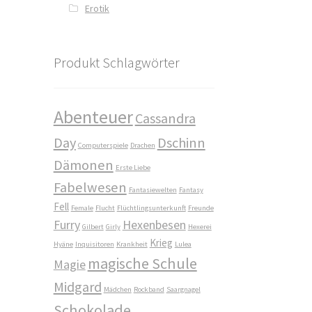
Erotik
Produkt Schlagwörter
Abenteuer
Cassandra
Day
Dschinn
Computerspiele
Drachen
Dämonen
Erste Liebe
Fabelwesen
Fantasiewelten
Fantasy
Fell
Female
Flucht
Flüchtlingsunterkunft
Freunde
Furry
Hexenbesen
Gilbert
Girly
Hexerei
Krieg
Hyäne
Inquisitoren
Krankheit
Lulea
magische Schule
Magie
Midgard
Mädchen
Rockband
Saargnagel
Schokolade