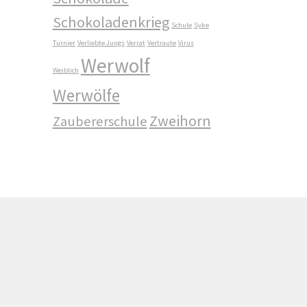
Schokoladenkrieg
Schule
Syke
Turnier
Verliebte Jungs
Verrat
Vertraute
Virus
Werwolf
Weiblich
Werwölfe
Zweihorn
Zaubererschule