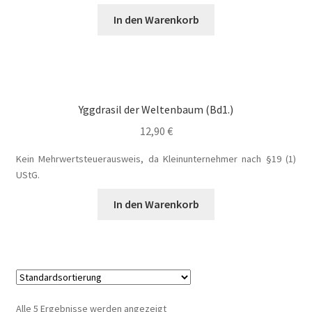
Fantasy
In den Warenkorb
FAQ
Flucht in ein sicheres Leben
Yggdrasil der Weltenbaum (Bd1.)
Forum
12,90
€
Kein Mehrwertsteuerausweis, da Kleinunternehmer nach §19 (1)
Gekoffert und Verschleppt
UStG.
Gilbert Faunus – Im Schatten des Zweihorns
In den Warenkorb
Im Schatten des Wolfsmondes – Der letzte Alpha
Impressum
Alle 5 Ergebnisse werden angezeigt
In 50 Tagen zur Mrs. Grey