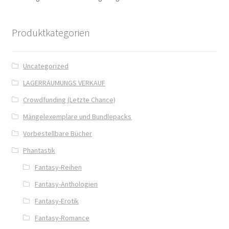
Jamies Quest – Aufgabe gesucht
Produktkategorien
Jamies Quest – Oben ist Unten
Uncategorized
Kasse
LAGERRÄUMUNGS VERKAUF
Crowdfunding (Letzte Chance)
Kinder / Jugendromane
Mängelexemplare und Bundlepacks
Vorbestellbare Bücher
Liebesromane
Phantastik
Lulea und die Schule der gestohlenen Magie
Fantasy-Reihen
Fantasy-Anthologien
Lulea und ihre Vertrauten
Fantasy-Erotik
Manuskripte
Fantasy-Romance