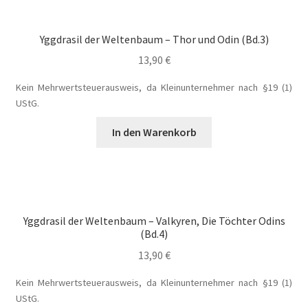
Die Dunkelmagierchroniken Bd. 3
Yggdrasil der Weltenbaum – Thor und Odin (Bd.3)
13,90
€
Die Silberwölfe
Kein Mehrwertsteuerausweis, da Kleinunternehmer nach §19 (1)
UStG.
Drachen Diebe und Dämonen
In den Warenkorb
Echtheit von Bewertungen
Edition Wilde Wölfe
Ein Mr. Grey mit Pelz – Emma & Nikita
Yggdrasil der Weltenbaum – Valkyren, Die Töchter Odins
(Bd.4)
Einzel Romane
13,90
€
Kein Mehrwertsteuerausweis, da Kleinunternehmer nach §19 (1)
Erotik (FSK18)
UStG.