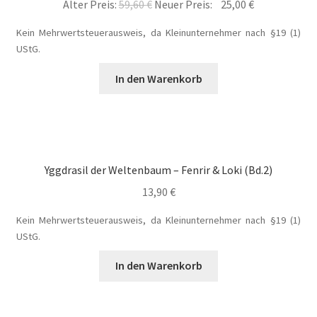
Ursprünglicher
Aktueller
Alter Preis:
59,60
€
Neuer Preis:
25,00
€
Blog
Preis
Preis
Kein Mehrwertsteuerausweis, da Kleinunternehmer nach §19 (1)
war:
ist:
UStG.
Buch-Shop
59,60 €
25,00 €.
In den Warenkorb
Bücher
Bücher
Das Verlagsteam
Yggdrasil der Weltenbaum – Fenrir & Loki (Bd.2)
13,90
€
Datenschutzerklärung
Kein Mehrwertsteuerausweis, da Kleinunternehmer nach §19 (1)
UStG.
Die Dunkelmagierchroniken
In den Warenkorb
Die Dunkelmagierchroniken Bd. 1
Die Dunkelmagierchroniken Bd. 2