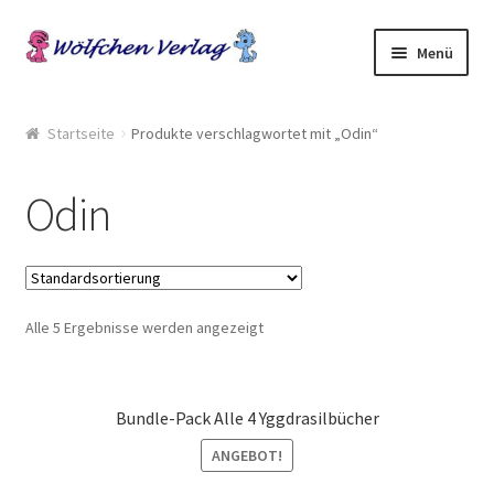
Zur
Springe
Menü
Navigation
zum
springen
Inhalt
Start
Startseite
Produkte verschlagwortet mit „Odin“
2049: Rebellion gegen die Sammler
Odin
AGB
Anthologien
Alle 5 Ergebnisse werden angezeigt
Ausschreibung Erotik-Furry-Artbook
Ausschreibungen
Bundle-Pack Alle 4 Yggdrasilbücher
Ausschreibungen für 2018
ANGEBOT!