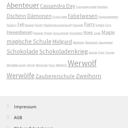
Unsere Autoren
Abenteuer
Cassandra Day
Computerspiele
Drachen
Dschinn
Dämonen
Fabelwesen
Verliebte Jungs
Erste Liebe
Fantasiewelten
Furry
Fell
Fantasy
Female
Flucht
Flüchtlingsunterkunft
Freunde
Gilbert
Girly
Verlockende Spiele
Hexenbesen
Magie
Krieg
Hexerei
Hyäne
Inquisitoren
Krankheit
Lulea
magische Schule
Midgard
Mädchen
Rockband
Saargnagel
Warenkorb
Schokolade
Schokoladenkrieg
Schule
Syke
Turnier
Werwolf
Weil wir Mädchen sind
Verliebte Jungs
Verrat
Vertraute
Virus
Weiblich
Werwölfe
Zweihorn
Zaubererschule
Welcome
Widerrufsbelehrung
Impressum
William von Saargnagel
AGB
William von Saargnagel Band 1