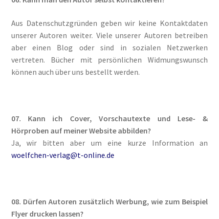
Fantasy
Aus Datenschutzgründen geben wir keine Kontaktdaten
unserer Autoren weiter. Viele unserer Autoren betreiben
FAQ
aber einen Blog oder sind in sozialen Netzwerken
vertreten. Bücher mit persönlichen Widmungswunsch
Flucht in ein sicheres Leben
können auch über uns bestellt werden.
Forum
Gekoffert und Verschleppt
07. Kann ich Cover, Vorschautexte und Lese- &
Hörproben auf meiner Website abbilden?
Gilbert Faunus – Im Schatten des Zweihorns
Ja, wir bitten aber um eine kurze Information an
woelfchen-verlag@t-online.de
Im Schatten des Wolfsmondes – Der letzte Alpha
Impressum
08. Dürfen Autoren zusätzlich Werbung, wie zum Beispiel
Flyer drucken lassen?
In 50 Tagen zur Mrs. Grey