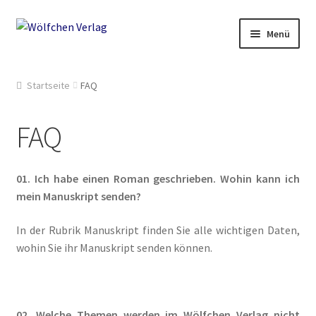
Zur
Springe
Menü
Navigation
zum
springen
Inhalt
Start
Startseite
FAQ
2049: Rebellion gegen die Sammler
FAQ
AGB
01. Ich habe einen Roman geschrieben. Wohin kann ich
Anthologien
mein
Manuskript
senden?
Ausschreibung Erotik-Furry-Artbook
In der Rubrik Manuskript finden Sie alle wichtigen Daten,
wohin Sie ihr Manuskript senden können.
Ausschreibungen
Ausschreibungen für 2018
02. Welche
Themen
werden im Wölfchen Verlag nicht