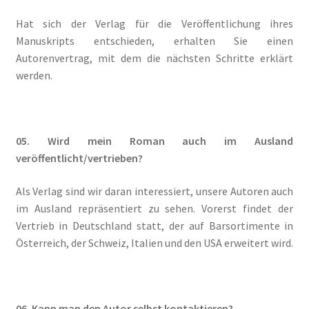
Hat sich der Verlag für die Veröffentlichung ihres
Die Dunkelmagierchroniken Bd. 3
Manuskripts entschieden, erhalten Sie einen
Autorenvertrag, mit dem die nächsten Schritte erklärt
Die Silberwölfe
werden.
Drachen Diebe und Dämonen
05. Wird mein Roman auch im
Ausland
Echtheit von Bewertungen
veröffentlicht/vertrieben?
Edition Wilde Wölfe
Als Verlag sind wir daran interessiert, unsere Autoren auch
im Ausland repräsentiert zu sehen. Vorerst findet der
Ein Mr. Grey mit Pelz – Emma & Nikita
Vertrieb in Deutschland statt, der auf Barsortimente in
Österreich, der Schweiz, Italien und den USA erweitert wird.
Einzel Romane
Erotik (FSK18)
06. Kann man den
Autor
selbst kontaktieren?