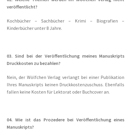
Blog
veröffentlicht?
Kochbücher – Sachbücher – Krimi – Biografien –
Buch-Shop
Kinderbücher unter 8 Jahre.
Bücher
Bücher
03. Sind bei der Veröffentlichung meines Manuskripts
Druckkosten
zu bezahlen?
Das Verlagsteam
Nein, der Wölfchen Verlag verlangt bei einer Publikation
Datenschutzerklärung
Ihres Manuskripts keinen Druckkostenzuschuss. Ebenfalls
fallen keine Kosten für Lektorat oder Buchcover an.
Die Dunkelmagierchroniken
Die Dunkelmagierchroniken Bd. 1
04. Wie ist das Prozedere bei
Veröffentlichung
eines
Manuskripts?
Die Dunkelmagierchroniken Bd. 2