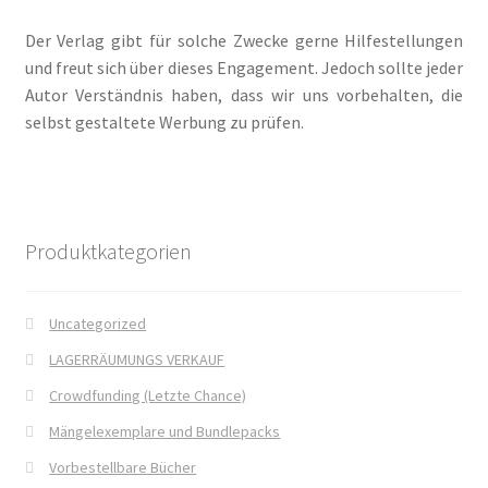
Der Verlag gibt für solche Zwecke gerne Hilfestellungen
Jamies Quest – Aufgabe gesucht
und freut sich über dieses Engagement. Jedoch sollte jeder
Autor Verständnis haben, dass wir uns vorbehalten, die
Jamies Quest – Oben ist Unten
selbst gestaltete Werbung zu prüfen.
Kasse
Kinder / Jugendromane
Produktkategorien
Liebesromane
Uncategorized
Lulea und die Schule der gestohlenen Magie
LAGERRÄUMUNGS VERKAUF
Crowdfunding (Letzte Chance)
Lulea und ihre Vertrauten
Mängelexemplare und Bundlepacks
Manuskripte
Vorbestellbare Bücher