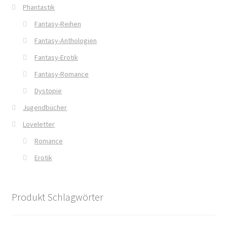
Phantastik
Mein Konto
Fantasy-Reihen
Fantasy-Anthologien
Mordsfreundin
Fantasy-Erotik
Rückkehr in das Tal der Silberwölfe
Fantasy-Romance
Dystopie
Shop
Jugendbücher
Spiel mit mir
Loveletter
Romance
Syker Phantastik Tage
Erotik
Über Uns
Produkt Schlagwörter
Umweg ins Glück