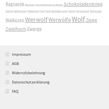
Schokoladenkrieg
Ragnarök
Romance
Schmetterlinge im Bauch
Fantasy
Schule
Selbstmord
Silberwolf
Syke
Tiere
Verliebte Jungs
Verrat
Verschleppt
Vertrauten
Wolf
Werwolf
Werwölfe
FAQ
Ziege
Walküren
Zweihorn
Zwerge
Flucht in ein sicheres Leben
Forum
Impressum
Gekoffert und Verschleppt
AGB
Gilbert Faunus – Im Schatten des Zweihorns
Widerrufsbelehrung
Datenschutzerklärung
Im Schatten des Wolfsmondes – Der letzte Alpha
FAQ
Impressum
In 50 Tagen zur Mrs. Grey