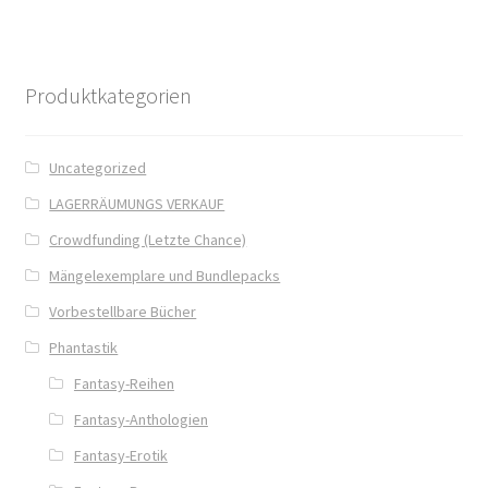
Blog
Buch-Shop
Produktkategorien
Bücher
Uncategorized
Bücher
LAGERRÄUMUNGS VERKAUF
Crowdfunding (Letzte Chance)
Das Verlagsteam
Mängelexemplare und Bundlepacks
Datenschutzerklärung
Vorbestellbare Bücher
Phantastik
Die Dunkelmagierchroniken
Fantasy-Reihen
Fantasy-Anthologien
Die Dunkelmagierchroniken Bd. 1
Fantasy-Erotik
Die Dunkelmagierchroniken Bd. 2