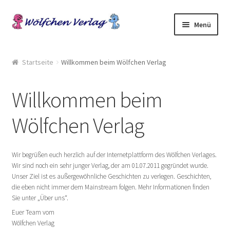
Zur
Springe
Menü
Navigation
zum
springen
Inhalt
Start
Startseite
Willkommen beim Wölfchen Verlag
2049: Rebellion gegen die Sammler
Willkommen beim
AGB
Wölfchen Verlag
Anthologien
Wir begrüßen euch herzlich auf der Internetplattform des Wölfchen Verlages.
Ausschreibung Erotik-Furry-Artbook
Wir sind noch ein sehr junger Verlag, der am 01.07.2011 gegründet wurde.
Unser Ziel ist es außergewöhnliche Geschichten zu verlegen. Geschichten,
Ausschreibungen
die eben nicht immer dem Mainstream folgen. Mehr Informationen finden
Sie unter „Über uns“.
Ausschreibungen für 2018
Euer Team vom
Wölfchen Verlag