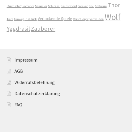
Thor
Raumschiff
Romance
Sammler
Schicksal
Selbstmord
Sklaven
SoD
Software
Mein Konto
Wolf
Verlockende Spiele
Tiere
Umweg ins Glück
Verschleppt
Vertrauten
Mordsfreundin
Yggdrasil
Zauberer
Rückkehr in das Tal der Silberwölfe
Shop
Impressum
Spiel mit mir
AGB
Widerrufsbelehrung
Syker Phantastik Tage
Datenschutzerklärung
Über Uns
FAQ
Umweg ins Glück