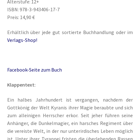
Alterstufe: 12+
Blog
ISBN: 978-3-943406-17-7
Preis: 14,90 €
Buch-Shop
Erhältlich über jede gut sortierte Buchhandlung oder im
Bücher
Verlags-Shop!
Bücher
Facebook-Seite zum Buch
Das Verlagsteam
Klappentext:
Datenschutzerklärung
Ein halbes Jahrhundert ist vergangen, nachdem der
Die Dunkelmagierchroniken
Gottkönig der Welt Kyranis ihrer Magie beraubte und sich
zum alleinigen Herrscher erkor. Seit jeher führen seine
Die Dunkelmagierchroniken Bd. 1
Anhänger, die Dunkelmagier, ein harsches Regiment über
die vereiste Welt, in der nur unterirdisches Leben möglich
Die Dunkelmagierchroniken Bd. 2
ist. Unter ihrer Tyrannei fristen die überlebenden Rassen