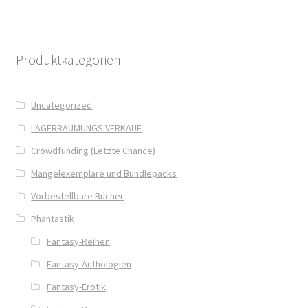
Fantasy
FAQ
Produktkategorien
Flucht in ein sicheres Leben
Uncategorized
Forum
LAGERRÄUMUNGS VERKAUF
Crowdfunding (Letzte Chance)
Gekoffert und Verschleppt
Mängelexemplare und Bundlepacks
Vorbestellbare Bücher
Gilbert Faunus – Im Schatten des Zweihorns
Phantastik
Im Schatten des Wolfsmondes – Der letzte Alpha
Fantasy-Reihen
Fantasy-Anthologien
Impressum
Fantasy-Erotik
In 50 Tagen zur Mrs. Grey