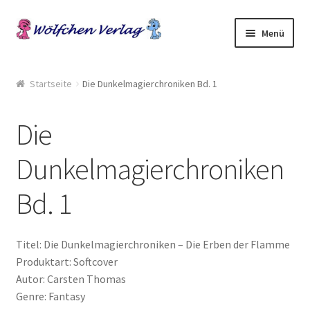
Zur
Springe
Menü
Navigation
zum
springen
Inhalt
Start
Startseite
Die Dunkelmagierchroniken Bd. 1
2049: Rebellion gegen die Sammler
Die
AGB
Dunkelmagierchroniken
Anthologien
Bd. 1
Ausschreibung Erotik-Furry-Artbook
Titel: Die Dunkelmagierchroniken – Die Erben der Flamme
Ausschreibungen
Produktart: Softcover
Autor: Carsten Thomas
Ausschreibungen für 2018
Genre: Fantasy