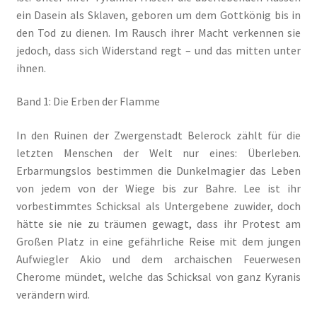
ein Dasein als Sklaven, geboren um dem Gottkönig bis in
den Tod zu dienen. Im Rausch ihrer Macht verkennen sie
Die Dunkelmagierchroniken Bd. 3
jedoch, dass sich Widerstand regt – und das mitten unter
ihnen.
Die Silberwölfe
Band 1: Die Erben der Flamme
Drachen Diebe und Dämonen
In den Ruinen der Zwergenstadt Belerock zählt für die
Echtheit von Bewertungen
letzten Menschen der Welt nur eines: Überleben.
Erbarmungslos bestimmen die Dunkelmagier das Leben
Edition Wilde Wölfe
von jedem von der Wiege bis zur Bahre. Lee ist ihr
vorbestimmtes Schicksal als Untergebene zuwider, doch
Ein Mr. Grey mit Pelz – Emma & Nikita
hätte sie nie zu träumen gewagt, dass ihr Protest am
Großen Platz in eine gefährliche Reise mit dem jungen
Einzel Romane
Aufwiegler Akio und dem archaischen Feuerwesen
Cherome mündet, welche das Schicksal von ganz Kyranis
verändern wird.
Erotik (FSK18)