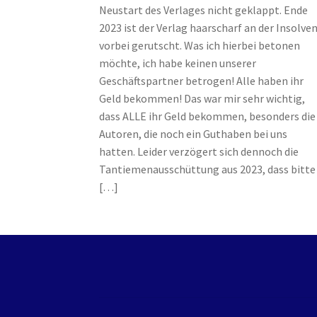
Edition Wilde Wölfe
Ein Mr. Grey mit Pelz – 
Neustart des Verlages nicht geklappt. Ende
2023 ist der Verlag haarscharf an der Insolve
vorbei gerutscht. Was ich hierbei betonen
Flucht in ein sicheres Leben
Forum
Gekoffert
möchte, ich habe keinen unserer
Geschäftspartner betrogen! Alle haben ihr
Im Schatten des Wolfsmondes – Der letzte A
Geld bekommen! Das war mir sehr wichtig,
dass ALLE ihr Geld bekommen, besonders die
Jamies Quest – Aufgabe gesucht
Jamies Ques
Autoren, die noch ein Guthaben bei uns
hatten. Leider verzögert sich dennoch die
Lulea und die Schule der gestohlenen Magie
L
Tantiemenausschüttung aus 2023, dass bitte
[…]
Rückkehr in das Tal der Silberwölfe
Shop
Spie
Unsere Autoren
Verliebte Jungs
Verlockende 
Widerrufsbelehrung
William von Saargnagel
William von Saargnagel Bd. 3
Willkommen be