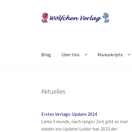
Zur
Springe
Navigation
zum
springen
Inhalt
Blog
Über Uns
Manuskripte
Start
2049: Rebellion gegen die Sammler
AG
Ausschreibungen für 2018
Blog
Buch-Shop
B
Aktuelles
Die Dunkelmagierchroniken
Die Dunkelmagie
Erstes Verlags-Update 2024
Die Dunkelmagierchroniken Bd. 3
Die Silberw
Liebe Freunde, nach langer Zeit gibt es mal
wieder ein Update! Leider hat 2023 der