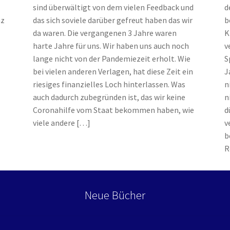
Emma & Nikita
Einzel Romane
Erotik (FSK18)
Fantasy
FAQ
sind überwältigt von dem vielen Feedback und
d
nz
das sich soviele darüber gefreut haben das wir
b
da waren. Die vergangenen 3 Jahre waren
K
 und Verschleppt
Gilbert Faunus – Im Schatten des Zweihorns
harte Jahre für uns. Wir haben uns auch noch
v
lange nicht von der Pandemiezeit erholt. Wie
S
lpha
Impressum
In 50 Tagen zur Mrs. Grey
bei vielen anderen Verlagen, hat diese Zeit ein
J
riesiges finanzielles Loch hinterlassen. Was
n
t – Oben ist Unten
Kasse
Kinder / Jugendromane
Liebesromane
auch dadurch zubegründen ist, das wir keine
n
Coronahilfe vom Staat bekommen haben, wie
d
ulea und ihre Vertrauten
Manuskripte
Mein Konto
Mordsfreundin
viele andere
[…]
v
b
l mit mir
Syker Phantastik Tage
Über Uns
Umweg ins Glück
R
Spiele
Warenkorb
Weil wir Mädchen sind
Welcome
Neue Bücher
William von Saargnagel Band 1
William von Saargnagel Bd. 2
im Wölfchen Verlag
Yggdrasil der Weltenbaum