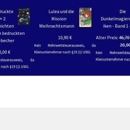
druckte
Lulea und die
Die
ggdrasil der Weltenbaum – Thor und Odin
+ 2
Mission
Dunkelmagier
hichten
Weihnachtsmann
iken - Band 1 
n bedruckten
10,90
€
Alter Preis:
46,7
ebecher
20,0
Kein Mehrwertsteuerausweis, da
0,00
€
Kleinunternehmer nach §19 (1) UStG.
Kein Mehrwertste
Kleinunternehmer nach
steuerausweis, da
nach §19 (1) UStG.