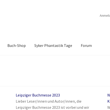
Anmel
Buch-Shop
Syker Phantastik Tage
Forum
B
Anthologien
Ausschreibung Erotik-Furry-Artbook
Ausschreibung
ücher
Bücher
Das Verlagsteam
Datenschutzerklärung
rchroniken Bd. 1
Die Dunkelmagierchroniken Bd. 2
Leipziger Buchmesse 2023
N
ölfe
Drachen Diebe und Dämonen
Echtheit von Bewertungen
Lieber Leser/innen und Autor/innen, die
K
Leipziger Buchmesse 2023 ist vorbei und wir
W