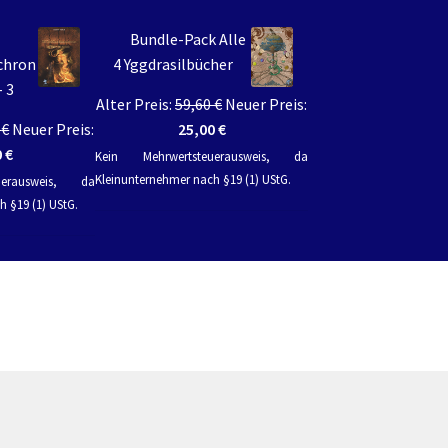
Bundle-Pack Alle
chron
4 Yggdrasilbücher
- 3
Ursprünglicher
Alter Preis:
59,60
€
Neuer Preis:
Ursprünglicher
Preis
Aktueller
0
€
Neuer Preis:
25,00
€
Preis
Aktueller
war:
Preis
0
€
Kein Mehrwertsteuerausweis, da
war:
Preis
59,60 €
ist:
Kleinunternehmer nach §19 (1) UStG.
uerausweis, da
46,70 €
ist:
25,00 €.
 §19 (1) UStG.
20,00 €.