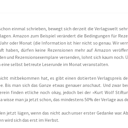
Emma & Nikita
Einzel Romane
Erotik (FSK18)
Fantasy
FAQ
 und Verschleppt
Gilbert Faunus – Im Schatten des Zweihorns
schon einmal schrieben, bewegt sich derzeit die Verlagswelt seh
lpha
Impressum
In 50 Tagen zur Mrs. Grey
lagen. Amazon zum Beispiel verändert die Bedingungen für Rezen
Jahr oder Monat (die Information ist hier nicht so genau. Wir ve
t – Oben ist Unten
Kasse
Kinder / Jugendromane
Liebesromane
uft haben, dürfen keine Rezensionen mehr auf Amazon veröffent
en und Rezensionsexemplare versenden, lohnt sich kaum noch. Üb
 eine selbst betreute Leserunde im Monat veranstalten.
ulea und ihre Vertrauten
Manuskripte
Mein Konto
Mordsfreundin
icht mitbekommen hat, es gibt einen dotierten Verlagspreis der
l mit mir
Syker Phantastik Tage
Über Uns
Umweg ins Glück
ee. Bis man sich das Ganze etwas genauer anschaut. Und zwar be
rein finden etliche noch okay, jedoch bei der »Kurt Wolf Stift
Spiele
Warenkorb
Weil wir Mädchen sind
Welcome
a wisse man ja jetzt schon, das mindestens 50% der Verlage aus 
William von Saargnagel Band 1
William von Saargnagel Bd. 2
en jetzt lügen, wenn das nicht auch unser erster Gedanke war. Ab
gen wird sich das erst im Herbst.
im Wölfchen Verlag
Yggdrasil der Weltenbaum