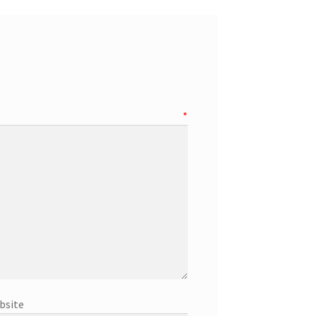
tar
*
bsite