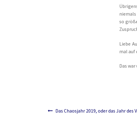
Übrigens
Yggdrasil der Weltenbaum – Fenrir und Loki
Y
niemals 
so größe
Zuspruch
Liebe Au
mal auf
Das war
Beitragsnavigation
Das Chaosjahr 2019, oder das Jahr des 