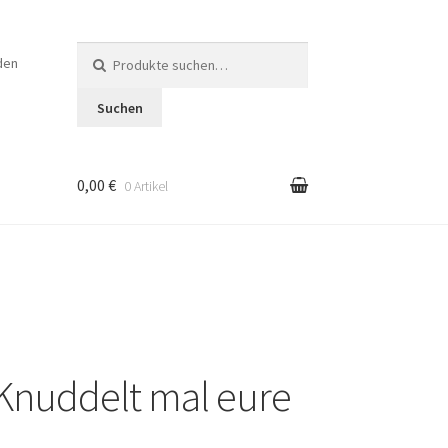
Suche
den
nach:
Suchen
0,00 €
0 Artikel
en
 Knuddelt mal eure