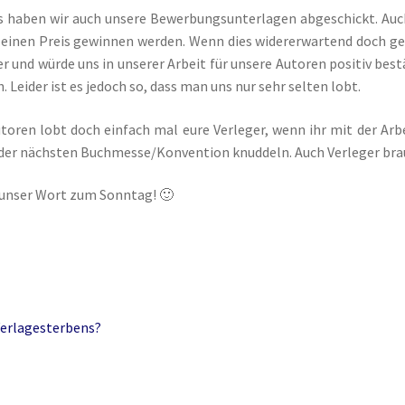
 haben wir auch unsere Bewerbungsunterlagen abgeschickt. Auch 
ggdrasil der Weltenbaum – Thor und Odin
einen Preis gewinnen werden. Wenn dies widererwartend doch ges
r und würde uns in unserer Arbeit für unsere Autoren positiv bes
. Leider ist es jedoch so, dass man uns nur sehr selten lobt.
toren lobt doch einfach mal eure Verleger, wenn ihr mit der Arbe
 der nächsten Buchmesse/Konvention knuddeln. Auch Verleger bra
 unser Wort zum Sonntag! 🙂
Verlagesterbens?