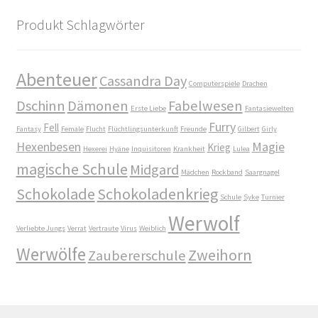
Produkt Schlagwörter
Die Dunkelmagierchroniken Bd. 3
Die Silberwölfe
Abenteuer
Cassandra Day
Computerspiele
Drachen
Dschinn
Dämonen
Fabelwesen
Drachen Diebe und Dämonen
Erste Liebe
Fantasiewelten
Furry
Fell
Fantasy
Female
Flucht
Flüchtlingsunterkunft
Freunde
Gilbert
Girly
Hexenbesen
Magie
Echtheit von Bewertungen
Krieg
Hexerei
Hyäne
Inquisitoren
Krankheit
Lulea
magische Schule
Midgard
Mädchen
Rockband
Saargnagel
Edition Wilde Wölfe
Schokolade
Schokoladenkrieg
Schule
Syke
Turnier
Werwolf
Ein Mr. Grey mit Pelz – Emma & Nikita
Verliebte Jungs
Verrat
Vertraute
Virus
Weiblich
Werwölfe
Zweihorn
Zaubererschule
Einzel Romane
Erotik (FSK18)