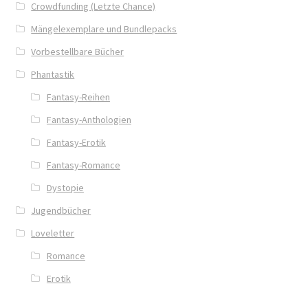
Crowdfunding (Letzte Chance)
Blog
Mängelexemplare und Bundlepacks
Buch-Shop
Vorbestellbare Bücher
Phantastik
Bücher
Fantasy-Reihen
Fantasy-Anthologien
Bücher
Fantasy-Erotik
Das Verlagsteam
Fantasy-Romance
Dystopie
Datenschutzerklärung
Jugendbücher
Die Dunkelmagierchroniken
Loveletter
Romance
Die Dunkelmagierchroniken Bd. 1
Erotik
Die Dunkelmagierchroniken Bd. 2