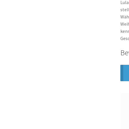
Lula
ste
Wäh
Wei
kenn
Ges
Be