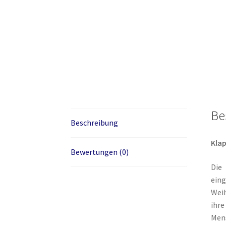
Yggdrasil der Weltenbaum – Fenrir und Loki
Y
Be
Beschreibung
Klap
Bewertungen (0)
Die
eing
Weih
ihre
Men