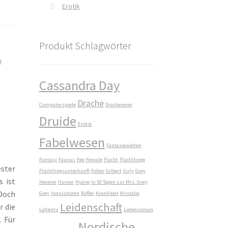
Erotik
Produkt Schlagwörter
n
Cassandra Day
Drache
Computerspiele
Dracheneier
Druide
Erotik
Fabelwesen
Fantasiewelten
Fantasy
Faunus
Fee
Female
Flucht
Flüchtlinge
ster
Flüchtlingsunterkunft
Folter
Gilbert
Girly
Grey
s ist
Hexerei
Humor
Hyäne
In 50 Tagen zur Mrs. Grey;
 Doch
Grey
Inquisitoren
Koffer
Krankheit
Kristalle
Leidenschaft
r die
Lafrentz
Liebesroman
 Für
Nordische