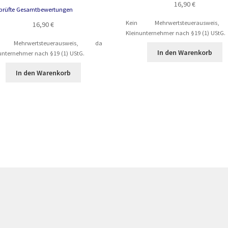
Bewertet mit
16,90
€
prüfte Gesamtbewertungen
5.00
von 5
Kein Mehrwertsteuerausweis
16,90
€
Kleinunternehmer nach §19 (1) UStG.
n Mehrwertsteuerausweis, da
In den Warenkorb
unternehmer nach §19 (1) UStG.
In den Warenkorb