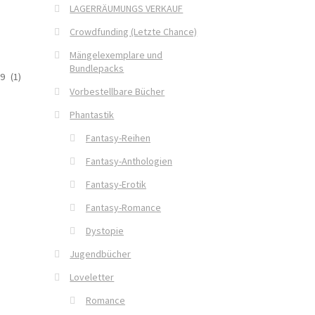
LAGERRÄUMUNGS VERKAUF
Crowdfunding (Letzte Chance)
Mängelexemplare und
Bundlepacks
9 (1)
Vorbestellbare Bücher
Phantastik
Fantasy-Reihen
Fantasy-Anthologien
Fantasy-Erotik
Fantasy-Romance
Dystopie
Jugendbücher
Loveletter
Romance