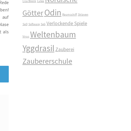
Lisa Brenk
Lulea
 Rede
ben!
Odin
Götter
Raumschiff
Sklaven
 auf
Verlockende Spiele
Nase
SoD
Software
SoG
t als
Weltenbaum
Virus
Yggdrasil
Zauberei
Zaubererschule