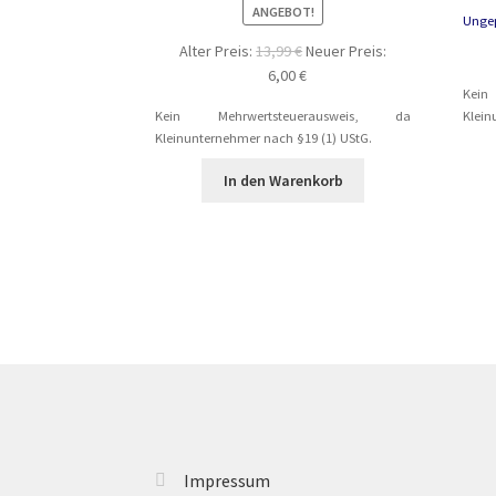
ANGEBOT!
Unge
Ursprünglicher
Alter Preis:
13,99
€
Neuer Preis:
Preis
Aktueller
6,00
€
Kei
war:
Preis
Klein
Kein Mehrwertsteuerausweis, da
13,99 €
ist:
Kleinunternehmer nach §19 (1) UStG.
6,00 €.
In den Warenkorb
Impressum