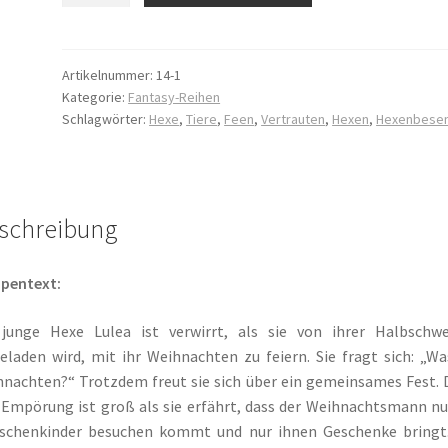
die
ggdrasil der Weltenbaum – Thor und Odin
Mission
Weihnachtsmann
Artikelnummer:
14-1
Kategorie:
Fantasy-Reihen
Menge
Schlagwörter:
Hexe
,
Tiere
,
Feen
,
Vertrauten
,
Hexen
,
Hexenbese
schreibung
pentext:
 junge Hexe Lulea ist verwirrt, als sie von ihrer Halbschwe
eladen wird, mit ihr Weihnachten zu feiern. Sie fragt sich: „Wa
nachten?“ Trotzdem freut sie sich über ein gemeinsames Fest.
 Empörung ist groß als sie erfährt, dass der Weihnachtsmann nu
schenkinder besuchen kommt und nur ihnen Geschenke bringt.