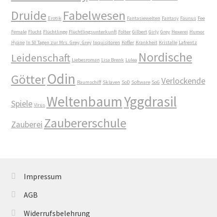
Druide
Fabelwesen
Mein Konto
Erotik
Fantasiewelten
Fantasy
Faunus
Fee
Female
Flucht
Flüchtlinge
Flüchtlingsunterkunft
Folter
Gilbert
Girly
Grey
Hexerei
Humor
Mordsfreundin
Hyäne
In 50 Tagen zur Mrs. Grey; Grey
Inquisitoren
Koffer
Krankheit
Kristalle
Lafrentz
Nordische
Leidenschaft
Liebesroman
Lisa Brenk
Lulea
Rückkehr in das Tal der Silberwölfe
Odin
Götter
Verlockende
Raumschiff
Sklaven
SoD
Software
SoG
Shop
Weltenbaum
Yggdrasil
Spiele
Virus
Spiel mit mir
Zaubererschule
Zauberei
Syker Phantastik Tage
Über Uns
Impressum
Umweg ins Glück
AGB
Widerrufsbelehrung