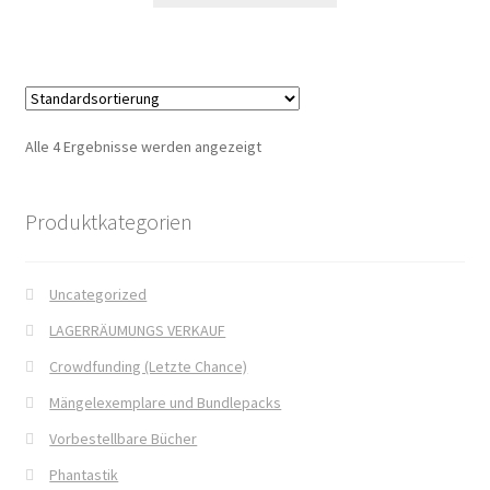
Fantasy
FAQ
Flucht in ein sicheres Leben
Alle 4 Ergebnisse werden angezeigt
Forum
Produktkategorien
Gekoffert und Verschleppt
Uncategorized
Gilbert Faunus – Im Schatten des Zweihorns
LAGERRÄUMUNGS VERKAUF
Crowdfunding (Letzte Chance)
Im Schatten des Wolfsmondes – Der letzte Alpha
Mängelexemplare und Bundlepacks
Impressum
Vorbestellbare Bücher
Phantastik
In 50 Tagen zur Mrs. Grey