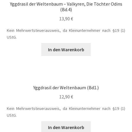
Yggdrasil der Weltenbaum – Valkyren, Die Töchter Odins
(Bd.4)
Die Dunkelmagierchroniken Bd. 3
13,90
€
Die Silberwölfe
Kein Mehrwertsteuerausweis, da Kleinunternehmer nach §19 (1)
UStG.
Drachen Diebe und Dämonen
In den Warenkorb
Echtheit von Bewertungen
Edition Wilde Wölfe
Yggdrasil der Weltenbaum (Bd1.)
Ein Mr. Grey mit Pelz – Emma & Nikita
12,90
€
Einzel Romane
Kein Mehrwertsteuerausweis, da Kleinunternehmer nach §19 (1)
UStG.
Erotik (FSK18)
In den Warenkorb