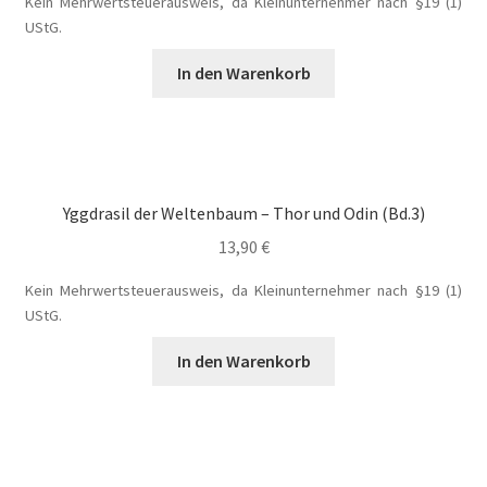
Kein Mehrwertsteuerausweis, da Kleinunternehmer nach §19 (1)
Blog
UStG.
In den Warenkorb
Buch-Shop
Bücher
Bücher
Yggdrasil der Weltenbaum – Thor und Odin (Bd.3)
13,90
€
Das Verlagsteam
Kein Mehrwertsteuerausweis, da Kleinunternehmer nach §19 (1)
Datenschutzerklärung
UStG.
In den Warenkorb
Die Dunkelmagierchroniken
Die Dunkelmagierchroniken Bd. 1
Die Dunkelmagierchroniken Bd. 2