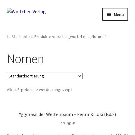
Zur
Springe
Menü
Navigation
zum
springen
Inhalt
Start
Startseite
Produkte verschlagwortet mit „Nornen“
2049: Rebellion gegen die Sammler
Nornen
AGB
Anthologien
Alle 4 Ergebnisse werden angezeigt
Ausschreibung Erotik-Furry-Artbook
Ausschreibungen
Yggdrasil der Weltenbaum – Fenrir & Loki (Bd.2)
13,90
€
Ausschreibungen für 2018