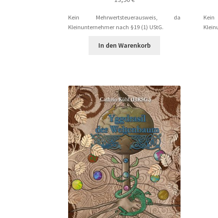
Kein Mehrwertsteuerausweis, da
Kei
Yggdrasil der Weltenbaum – Fenrir und Loki
Y
Kleinunternehmer nach §19 (1) UStG.
Klein
In den Warenkorb