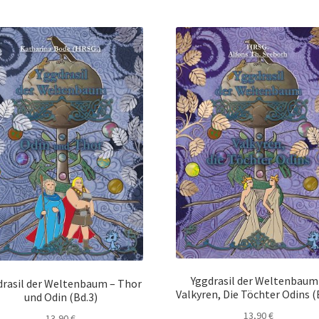
Emma & Nikita
Einzel Romane
Erotik (FSK18)
Fantasy
FAQ
 und Verschleppt
Gilbert Faunus – Im Schatten des Zweihorns
lpha
Impressum
In 50 Tagen zur Mrs. Grey
t – Oben ist Unten
Kasse
Kinder / Jugendromane
Liebesromane
ulea und ihre Vertrauten
Manuskripte
Mein Konto
Mordsfreundin
l mit mir
Syker Phantastik Tage
Über Uns
Umweg ins Glück
Spiele
Warenkorb
Weil wir Mädchen sind
Welcome
William von Saargnagel Band 1
William von Saargnagel Bd. 2
Yggdrasil der Weltenbaum
drasil der Weltenbaum – Thor
Valkyren, Die Töchter Odins (
und Odin (Bd.3)
im Wölfchen Verlag
Yggdrasil der Weltenbaum
13,90
€
13,90
€