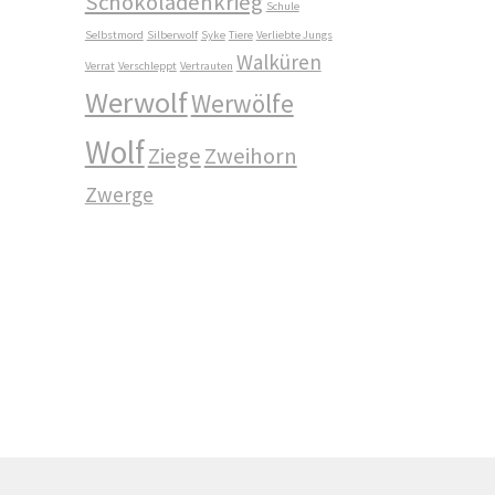
Schokoladenkrieg
Schule
Selbstmord
Silberwolf
Syke
Tiere
Verliebte Jungs
Walküren
Verrat
Verschleppt
Vertrauten
Werwolf
Werwölfe
Wolf
Ziege
Zweihorn
Zwerge