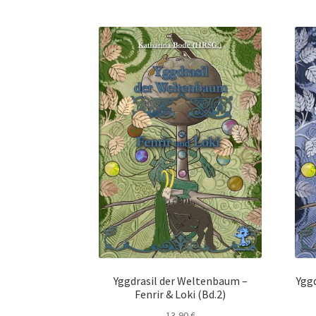
Edition Wilde Wölfe
Ein Mr. Grey mit Pelz – 
Flucht in ein sicheres Leben
Forum
Gekoffert
Im Schatten des Wolfsmondes – Der letzte A
Jamies Quest – Aufgabe gesucht
Jamies Ques
Lulea und die Schule der gestohlenen Magie
L
Rückkehr in das Tal der Silberwölfe
Shop
Spie
Unsere Autoren
Verliebte Jungs
Verlockende 
Widerrufsbelehrung
William von Saargnagel
Yggdrasil der Weltenbaum –
Ygg
Fenrir & Loki (Bd.2)
William von Saargnagel Bd. 3
Willkommen be
13,90
€