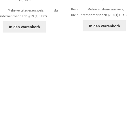
Kein Mehrwertsteuerausweis
n Mehrwertsteuerausweis, da
ggdrasil der Weltenbaum – Thor und Odin
Kleinunternehmer nach §19 (1) UStG.
unternehmer nach §19 (1) UStG.
In den Warenkorb
In den Warenkorb