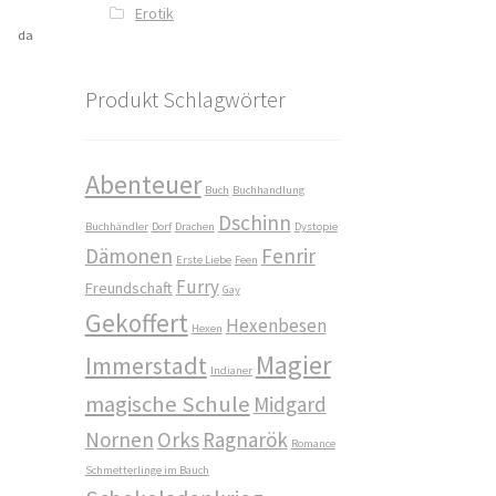
Erotik
, da
Produkt Schlagwörter
Abenteuer
Buch
Buchhandlung
Dschinn
Buchhändler
Dorf
Drachen
Dystopie
Dämonen
Fenrir
Erste Liebe
Feen
Furry
Freundschaft
Gay
Gekoffert
Hexenbesen
Hexen
Magier
Immerstadt
Indianer
magische Schule
Midgard
Nornen
Orks
Ragnarök
Romance
Schmetterlinge im Bauch