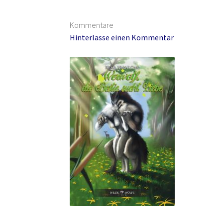
Edition Wilde Wölfe
Ein Mr. Grey mit Pelz – 
Kommentare
Flucht in ein sicheres Leben
Forum
Gekoffert
Hinterlasse einen Kommentar
Im Schatten des Wolfsmondes – Der letzte A
Jamies Quest – Aufgabe gesucht
Jamies Ques
Lulea und die Schule der gestohlenen Magie
L
Rückkehr in das Tal der Silberwölfe
Shop
Spie
Unsere Autoren
Verliebte Jungs
Verlockende 
Widerrufsbelehrung
William von Saargnagel
William von Saargnagel Bd. 3
Willkommen be