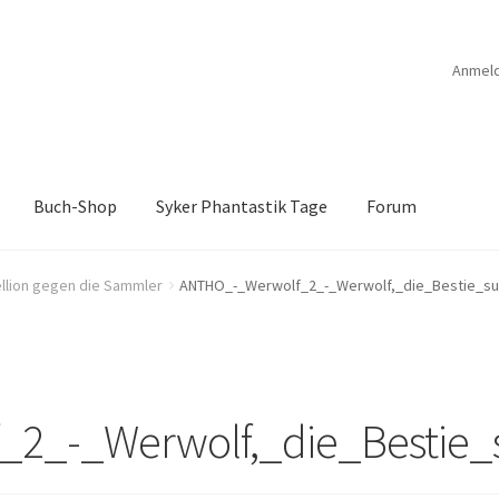
Anmel
Buch-Shop
Syker Phantastik Tage
Forum
B
Anthologien
Ausschreibung Erotik-Furry-Artbook
Ausschreibung
llion gegen die Sammler
ANTHO_-_Werwolf_2_-_Werwolf,_die_Bestie_su
ücher
Bücher
Das Verlagsteam
Datenschutzerklärung
rchroniken Bd. 1
Die Dunkelmagierchroniken Bd. 2
2_-_Werwolf,_die_Bestie_
ölfe
Drachen Diebe und Dämonen
Echtheit von Bewertungen