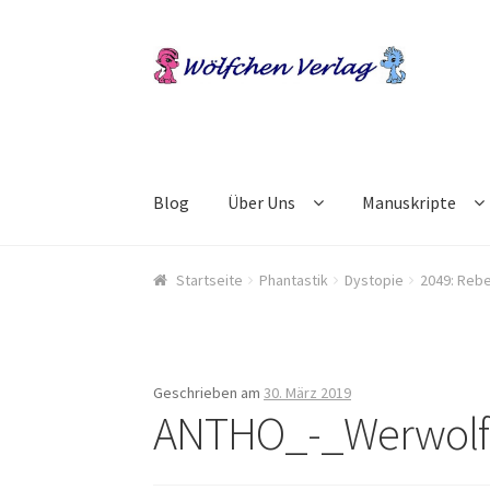
Zur
Springe
Navigation
zum
springen
Inhalt
Blog
Über Uns
Manuskripte
Start
2049: Rebellion gegen die Sammler
AG
Startseite
Phantastik
Dystopie
2049: Rebe
Ausschreibungen für 2018
Blog
Buch-Shop
B
Die Dunkelmagierchroniken
Die Dunkelmagie
Geschrieben am
30. März 2019
ANTHO_-_Werwolf_
Die Dunkelmagierchroniken Bd. 3
Die Silberw