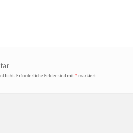
ggdrasil der Weltenbaum – Thor und Odin
tar
ntlicht.
Erforderliche Felder sind mit
*
markiert
mmen