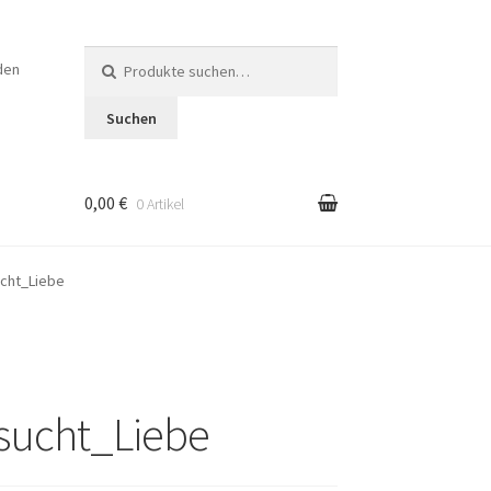
Suche
den
nach:
Suchen
0,00 €
0 Artikel
en
cht_Liebe
sucht_Liebe