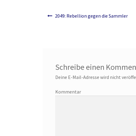
Beitragsnavigation
Yggdrasil der Weltenbaum – Fenrir und Loki
Y
2049: Rebellion gegen die Sammler
Schreibe einen Kommen
Deine E-Mail-Adresse wird nicht veröffe
Ko