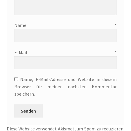
Lulea und die Schule der gestohlenen Magie
Lulea und ihre Vertrauten
Name
*
Manuskripte
Mein Konto
E-Mail
*
Mordsfreundin
Name, E-Mail-Adresse und Website in diesem
Rückkehr in das Tal der Silberwölfe
Browser für meinen nächsten Kommentar
speichern.
Shop
Spiel mit mir
Syker Phantastik Tage
Diese Website verwendet Akismet, um Spam zu reduzieren.