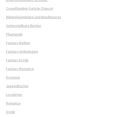
Crowdfunding (Letzte Chance)
Mängelexemplare und Bundlepacks
Vorbestellbare Bücher
Phantastik
Fantasy-Reihen
Fantasy-Anthologien
Fantasy-Erotik
Fantasy-Romance
Dystopie
Jugendbücher
Loveletter
Romance
Erotik