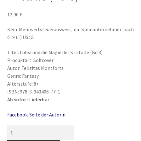
12,90
€
Ausschreibungen
Kein Mehrwertsteuerausweis, da Kleinunternehmer nach
Ausschreibungen für 2018
§19 (1) UStG.
Blog
Titel: Lulea und die Magie der Kristalle (Bd.3)
Produktart: Softcover
Buch-Shop
Autor: Felizitas Montforts
Genre: Fantasy
Bücher
Altersstufe: 8+
ISBN: 978-3-943406-77-1
Ab sofort Lieferbar!
Bücher
Facebook-Seite der Autorin
Das Verlagsteam
Lulea
Datenschutzerklärung
und