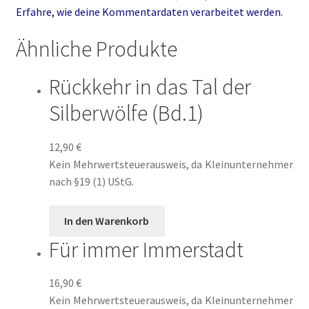
Erfahre, wie deine Kommentardaten verarbeitet werden.
Über Uns
Ähnliche Produkte
Umweg ins Glück
Rückkehr in das Tal der
Unsere Autoren
Silberwölfe (Bd.1)
Verliebte Jungs
12,90
€
Kein Mehrwertsteuerausweis, da Kleinunternehmer
Verlockende Spiele
nach §19 (1) UStG.
Warenkorb
In den Warenkorb
Für immer Immerstadt
Weil wir Mädchen sind
Welcome
16,90
€
Kein Mehrwertsteuerausweis, da Kleinunternehmer