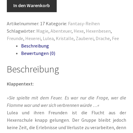
die
In den Warenkorb
Die Dunkelmagierchroniken
Magie
der
Artikelnummer:
17
Kategorie:
Fantasy-Reihen
Die Dunkelmagierchroniken Bd. 1
Kristalle
Schlagwörter:
Magie
,
Abenteuer
,
Hexe
,
Hexenbesen
,
(Bd.3)
Freunde
,
Hexerei
,
Lulea
,
Kristalle
,
Zauberei
,
Drache
,
Fee
Die Dunkelmagierchroniken Bd. 2
Menge
Beschreibung
Bewertungen (0)
Die Dunkelmagierchroniken Bd. 3
Beschreibung
Die Silberwölfe
Klappentext:
Drachen Diebe und Dämonen
»Sie spielte mit dem Feuer. Es war nur die Frage, wer die
Echtheit von Bewertungen
Flamme war und wer sich verbrennen würde …«
Lulea und ihren Freunden ist die Flucht aus der
Edition Wilde Wölfe
Hexenschule knapp gelungen. Der Gruppe bleibt jedoch
keine Zeit, die Erlebnisse und Verluste zu verarbeiten, denn