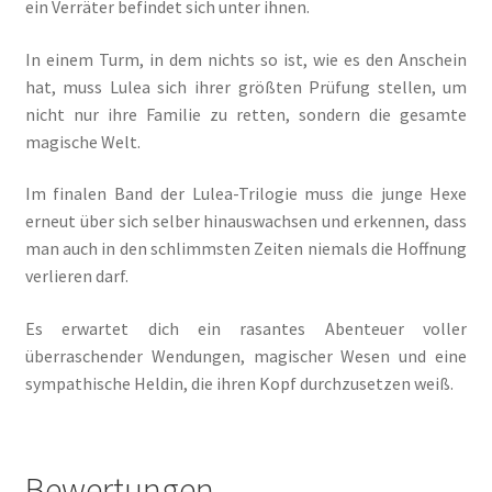
Ein Mr. Grey mit Pelz – Emma & Nikita
ein Verräter befindet sich unter ihnen.
In einem Turm, in dem nichts so ist, wie es den Anschein
Einzel Romane
hat, muss Lulea sich ihrer größten Prüfung stellen, um
nicht nur ihre Familie zu retten, sondern die gesamte
Erotik (FSK18)
magische Welt.
Fantasy
Im finalen Band der Lulea-Trilogie muss die junge Hexe
erneut über sich selber hinauswachsen und erkennen, dass
FAQ
man auch in den schlimmsten Zeiten niemals die Hoffnung
verlieren darf.
Flucht in ein sicheres Leben
Es erwartet dich ein rasantes Abenteuer voller
Forum
überraschender Wendungen, magischer Wesen und eine
sympathische Heldin, die ihren Kopf durchzusetzen weiß.
Gekoffert und Verschleppt
Gilbert Faunus – Im Schatten des Zweihorns
Bewertungen