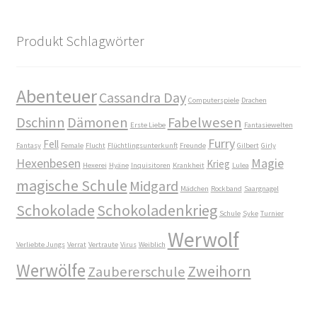
Produkt Schlagwörter
Abenteuer
Cassandra Day
Computerspiele
Drachen
Dschinn
Dämonen
Fabelwesen
Erste Liebe
Fantasiewelten
Furry
Fell
Fantasy
Female
Flucht
Flüchtlingsunterkunft
Freunde
Gilbert
Girly
Hexenbesen
Magie
Krieg
Hexerei
Hyäne
Inquisitoren
Krankheit
Lulea
magische Schule
Midgard
Mädchen
Rockband
Saargnagel
Schokolade
Schokoladenkrieg
Schule
Syke
Turnier
Werwolf
Verliebte Jungs
Verrat
Vertraute
Virus
Weiblich
Werwölfe
Zweihorn
Zaubererschule