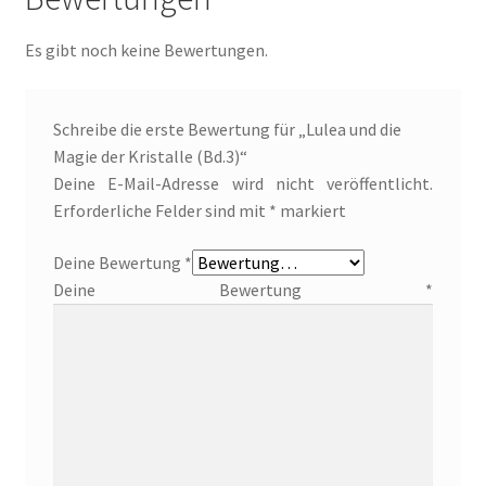
Im Schatten des Wolfsmondes – Der letzte Alpha
Es gibt noch keine Bewertungen.
Impressum
Schreibe die erste Bewertung für „Lulea und die
In 50 Tagen zur Mrs. Grey
Magie der Kristalle (Bd.3)“
Deine E-Mail-Adresse wird nicht veröffentlicht.
Jamies Quest – Aufgabe gesucht
Erforderliche Felder sind mit
*
markiert
Deine Bewertung
*
Jamies Quest – Oben ist Unten
Deine Bewertung
*
Kasse
Kinder / Jugendromane
Liebesromane