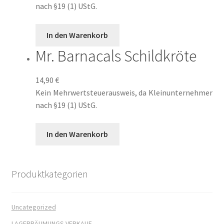
nach §19 (1) UStG.
Widerrufsbelehrung
William von Saargnagel
In den Warenkorb
Mr. Barnacals Schildkröte
William von Saargnagel Band 1
14,90
€
William von Saargnagel Bd. 2
Kein Mehrwertsteuerausweis, da Kleinunternehmer
nach §19 (1) UStG.
William von Saargnagel Bd. 3
In den Warenkorb
Willkommen beim Wölfchen Verlag
Yggdrasil der Weltenbaum
Produktkategorien
Yggdrasil der Weltenbaum – Fenrir und Loki
Uncategorized
Yggdrasil der Weltenbaum – Thor und Odin
LAGERRÄUMUNGS VERKAUF