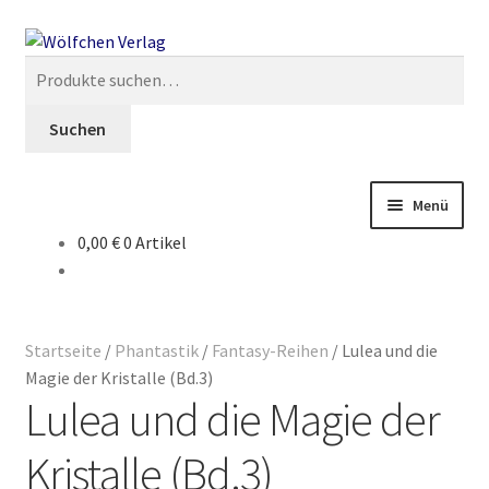
Zur
Springe
Navigation
zum
Suche
springen
Inhalt
nach:
Suchen
Menü
0,00 €
0 Artikel
Start
2049: Rebellion gegen die Sammler
Startseite
/
Phantastik
/
Fantasy-Reihen
/
Lulea und die
AGB
Magie der Kristalle (Bd.3)
Lulea und die Magie der
Anthologien
Kristalle (Bd.3)
Ausschreibung Erotik-Furry-Artbook