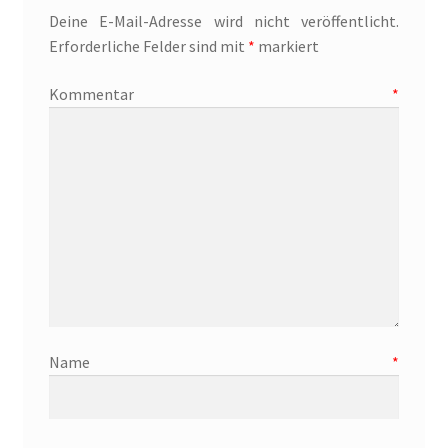
Blog
Deine E-Mail-Adresse wird nicht veröffentlicht.
Erforderliche Felder sind mit
*
markiert
Buch-Shop
Kommentar
*
Bücher
Bücher
Das Verlagsteam
Datenschutzerklärung
Die Dunkelmagierchroniken
Name
*
Die Dunkelmagierchroniken Bd. 1
Die Dunkelmagierchroniken Bd. 2