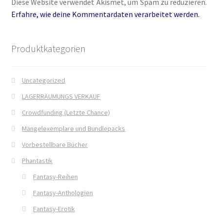
Diese Website verwendet Akismet, um Spam zu reduzieren.
Fantasy
Erfahre, wie deine Kommentardaten verarbeitet werden.
FAQ
Produktkategorien
Flucht in ein sicheres Leben
Uncategorized
Forum
LAGERRÄUMUNGS VERKAUF
Crowdfunding (Letzte Chance)
Gekoffert und Verschleppt
Mängelexemplare und Bundlepacks
Gilbert Faunus – Im Schatten des Zweihorns
Vorbestellbare Bücher
Phantastik
Im Schatten des Wolfsmondes – Der letzte Alpha
Fantasy-Reihen
Impressum
Fantasy-Anthologien
Fantasy-Erotik
In 50 Tagen zur Mrs. Grey