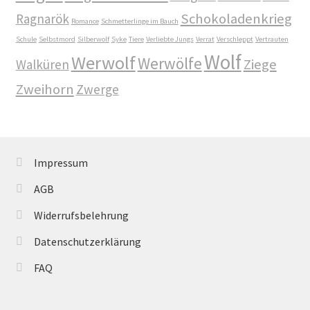
Schokoladenkrieg
Ragnarök
Mein Konto
Romance
Schmetterlinge im Bauch
Schule
Selbstmord
Silberwolf
Syke
Tiere
Verliebte Jungs
Verrat
Verschleppt
Vertrauten
Wolf
Mordsfreundin
Werwolf
Werwölfe
Ziege
Walküren
Zweihorn
Zwerge
Rückkehr in das Tal der Silberwölfe
Shop
Impressum
Spiel mit mir
AGB
Syker Phantastik Tage
Widerrufsbelehrung
Über Uns
Datenschutzerklärung
FAQ
Umweg ins Glück