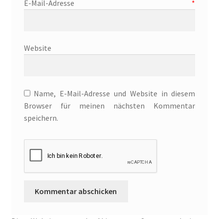
E-Mail-Adresse
*
Die Dunkelmagierchroniken Bd. 3
Website
Die Silberwölfe
Drachen Diebe und Dämonen
Name, E-Mail-Adresse und Website in diesem
Echtheit von Bewertungen
Browser für meinen nächsten Kommentar
speichern.
Edition Wilde Wölfe
Ein Mr. Grey mit Pelz – Emma & Nikita
Einzel Romane
Erotik (FSK18)