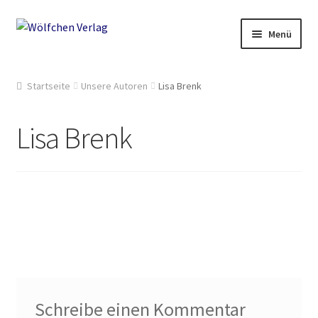
Zur
Springe
Menü
Navigation
zum
springen
Inhalt
Start
Startseite
Unsere Autoren
Lisa Brenk
2049: Rebellion gegen die Sammler
Lisa Brenk
AGB
Anthologien
Ausschreibung Erotik-Furry-Artbook
Ausschreibungen
Ausschreibungen für 2018
Schreibe einen Kommentar