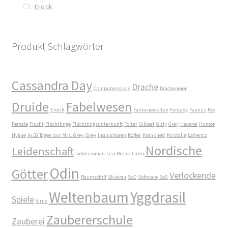
Erotik
Die Dunkelmagierchroniken Bd. 3
Produkt Schlagwörter
Die Silberwölfe
Drachen Diebe und Dämonen
Cassandra Day
Drache
Computerspiele
Dracheneier
Druide
Fabelwesen
Echtheit von Bewertungen
Erotik
Fantasiewelten
Fantasy
Faunus
Fee
Female
Flucht
Flüchtlinge
Flüchtlingsunterkunft
Folter
Gilbert
Girly
Grey
Hexerei
Humor
Edition Wilde Wölfe
Hyäne
In 50 Tagen zur Mrs. Grey; Grey
Inquisitoren
Koffer
Krankheit
Kristalle
Lafrentz
Nordische
Leidenschaft
Liebesroman
Lisa Brenk
Lulea
Ein Mr. Grey mit Pelz – Emma & Nikita
Odin
Götter
Verlockende
Raumschiff
Sklaven
SoD
Software
SoG
Einzel Romane
Weltenbaum
Yggdrasil
Spiele
Virus
Erotik (FSK18)
Zaubererschule
Zauberei