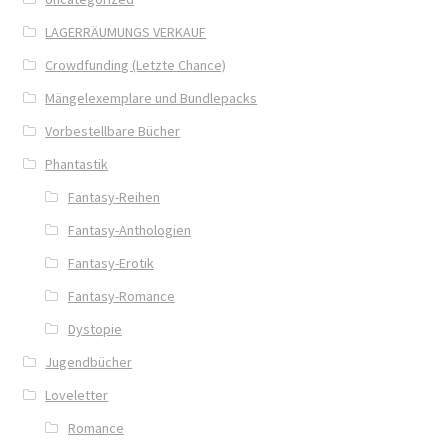
Blog
LAGERRÄUMUNGS VERKAUF
Crowdfunding (Letzte Chance)
Buch-Shop
Mängelexemplare und Bundlepacks
Bücher
Vorbestellbare Bücher
Phantastik
Bücher
Fantasy-Reihen
Das Verlagsteam
Fantasy-Anthologien
Fantasy-Erotik
Datenschutzerklärung
Fantasy-Romance
Dystopie
Die Dunkelmagierchroniken
Jugendbücher
Die Dunkelmagierchroniken Bd. 1
Loveletter
Romance
Die Dunkelmagierchroniken Bd. 2