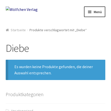
Zur
Springe
Menü
Navigation
zum
springen
Inhalt
Start
Startseite
Produkte verschlagwortet mit „Diebe“
2049: Rebellion gegen die Sammler
Diebe
AGB
Anthologien
Es wurden keine Produkte gefunden, die deiner
Auswahl entsprechen.
Ausschreibung Erotik-Furry-Artbook
Ausschreibungen
Produktkategorien
Ausschreibungen für 2018
Uncategorized