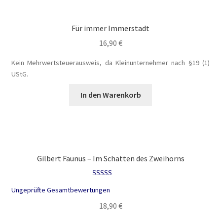
Die Dunkelmagierchroniken Bd. 3
Für immer Immerstadt
16,90
€
Die Silberwölfe
Kein Mehrwertsteuerausweis, da Kleinunternehmer nach §19 (1)
UStG.
Drachen Diebe und Dämonen
In den Warenkorb
Echtheit von Bewertungen
Edition Wilde Wölfe
Ein Mr. Grey mit Pelz – Emma & Nikita
Gilbert Faunus – Im Schatten des Zweihorns
Einzel Romane
Bewertet mit
Ungeprüfte Gesamtbewertungen
5.00
von 5
18,90
€
Erotik (FSK18)