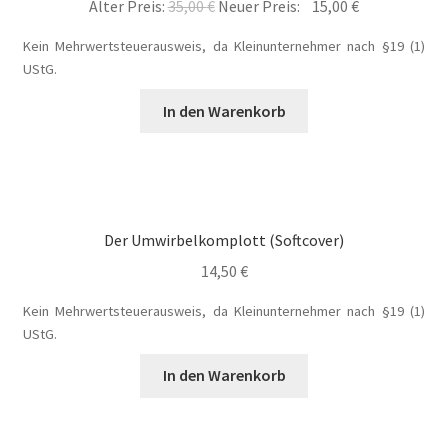
Ursprünglicher
Aktueller
Alter Preis:
35,00
€
Neuer Preis:
15,00
€
Blog
Preis
Preis
Kein Mehrwertsteuerausweis, da Kleinunternehmer nach §19 (1)
war:
ist:
UStG.
Buch-Shop
35,00 €
15,00 €.
In den Warenkorb
Bücher
Bücher
Das Verlagsteam
Der Umwirbelkomplott (Softcover)
14,50
€
Datenschutzerklärung
Kein Mehrwertsteuerausweis, da Kleinunternehmer nach §19 (1)
UStG.
Die Dunkelmagierchroniken
In den Warenkorb
Die Dunkelmagierchroniken Bd. 1
Die Dunkelmagierchroniken Bd. 2