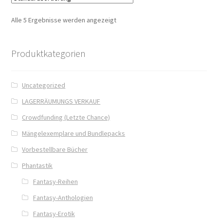
Alle 5 Ergebnisse werden angezeigt
Jamies Quest – Aufgabe gesucht
Jamies Quest – Oben ist Unten
Produktkategorien
Kasse
Uncategorized
LAGERRÄUMUNGS VERKAUF
Kinder / Jugendromane
Crowdfunding (Letzte Chance)
Liebesromane
Mängelexemplare und Bundlepacks
Vorbestellbare Bücher
Lulea und die Schule der gestohlenen Magie
Phantastik
Lulea und ihre Vertrauten
Fantasy-Reihen
Fantasy-Anthologien
Manuskripte
Fantasy-Erotik