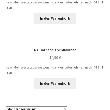
Kein Mehrwertsteuerausweis, da Kleinunternehmer nach §19 (1)
Fantasy
UStG.
In den Warenkorb
FAQ
Flucht in ein sicheres Leben
Forum
Mr. Barnacals Schildkröte
14,90
€
Gekoffert und Verschleppt
Kein Mehrwertsteuerausweis, da Kleinunternehmer nach §19 (1)
Gilbert Faunus – Im Schatten des Zweihorns
UStG.
In den Warenkorb
Im Schatten des Wolfsmondes – Der letzte Alpha
Impressum
In 50 Tagen zur Mrs. Grey