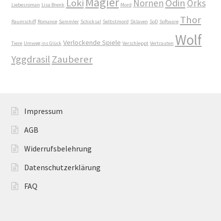
Magier
Loki
Odin
Nornen
Orks
Unsere Autoren
Liebesroman
Lisa Brenk
Mord
Thor
Raumschiff
Romance
Sammler
Schicksal
Selbstmord
Sklaven
SoD
Software
Verliebte Jungs
Wolf
Verlockende Spiele
Tiere
Umweg ins Glück
Verschleppt
Vertrauten
Verlockende Spiele
Yggdrasil
Zauberer
Warenkorb
Weil wir Mädchen sind
Impressum
AGB
Welcome
Widerrufsbelehrung
Widerrufsbelehrung
Datenschutzerklärung
William von Saargnagel
FAQ
William von Saargnagel Band 1