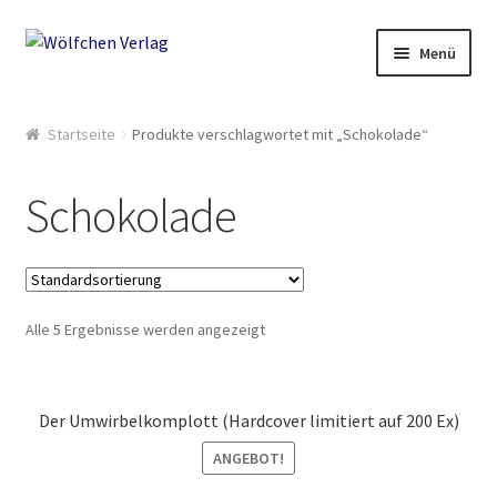
Zur
Springe
Menü
Navigation
zum
springen
Inhalt
Start
Startseite
Produkte verschlagwortet mit „Schokolade“
2049: Rebellion gegen die Sammler
Schokolade
AGB
Anthologien
Alle 5 Ergebnisse werden angezeigt
Ausschreibung Erotik-Furry-Artbook
Ausschreibungen
Der Umwirbelkomplott (Hardcover limitiert auf 200 Ex)
Ausschreibungen für 2018
ANGEBOT!