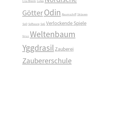
Lisa Brenk
Lulea
Odin
Götter
Raumschiff
Sklaven
Verlockende Spiele
SoD
Software
SoG
Weltenbaum
Virus
Yggdrasil
Zauberei
Zaubererschule