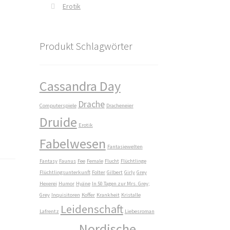
Erotik
Produkt Schlagwörter
Cassandra Day
Drache
Computerspiele
Dracheneier
Druide
Erotik
Fabelwesen
Fantasiewelten
Fantasy
Faunus
Fee
Female
Flucht
Flüchtlinge
Flüchtlingsunterkunft
Folter
Gilbert
Girly
Grey
Hexerei
Humor
Hyäne
In 50 Tagen zur Mrs. Grey;
Grey
Inquisitoren
Koffer
Krankheit
Kristalle
Leidenschaft
Lafrentz
Liebesroman
Nordische