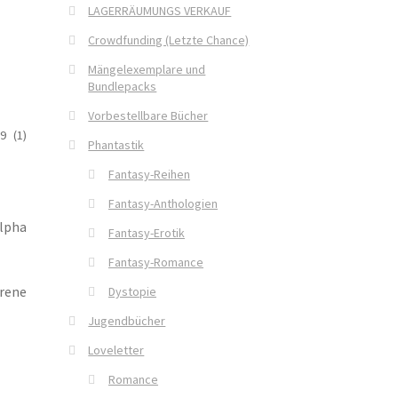
LAGERRÄUMUNGS VERKAUF
Crowdfunding (Letzte Chance)
Mängelexemplare und
Bundlepacks
Vorbestellbare Bücher
9 (1)
Phantastik
Fantasy-Reihen
Fantasy-Anthologien
Alpha
Fantasy-Erotik
Fantasy-Romance
rene
Dystopie
Jugendbücher
Loveletter
Romance