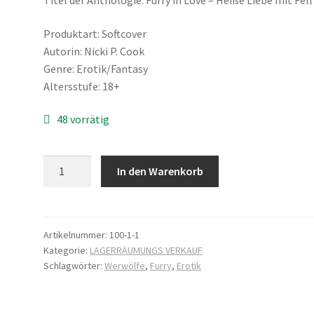
c
r
h
e
ggdrasil der Weltenbaum – Thor und Odin
Produktart: Softcover
e
i
Autorin: Nicki P. Cook
Genre: Erotik/Fantasy
r
s
Altersstufe: 18+
P
i
48 vorrätig
r
s
e
t
Bundle-
In den Warenkorb
i
:
Pack
Alle
s
3
Bücher
w
0
von
Artikelnummer:
100-1-1
Kategorie:
LAGERRÄUMUNGS VERKAUF
Nicki
a
,
Schlagwörter:
Werwölfe
,
Furry
,
Erotik
P.
r
0
Cook
:
0
Menge