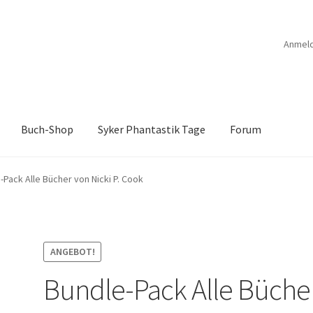
Anmel
Buch-Shop
Syker Phantastik Tage
Forum
B
Anthologien
Ausschreibung Erotik-Furry-Artbook
Ausschreibung
-Pack Alle Bücher von Nicki P. Cook
ücher
Bücher
Das Verlagsteam
Datenschutzerklärung
rchroniken Bd. 1
Die Dunkelmagierchroniken Bd. 2
ANGEBOT!
Bundle-Pack Alle Büche
ölfe
Drachen Diebe und Dämonen
Echtheit von Bewertungen