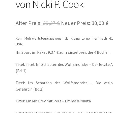
von Nicki P. Cook
Emma & Nikita
Einzel Romane
Erotik (FSK18)
Fantasy
FAQ
 und Verschleppt
Gilbert Faunus – Im Schatten des Zweihorns
U
A
Alter Preis:
39,37
€
Neuer Preis:
30,00
€
lpha
Impressum
In 50 Tagen zur Mrs. Grey
r
k
Kein Mehrwertsteuerausweis, da Kleinunternehmer nach §1
s
t
t – Oben ist Unten
Kasse
Kinder / Jugendromane
Liebesromane
UStG.
p
u
Ihr Spart im Paket 9,37 € zum Einzelpreis der 4 Bücher.
ulea und ihre Vertrauten
Manuskripte
Mein Konto
Mordsfreundin
r
e
Titel: Titel: Im Schatten des Wolfsmondes – Der letzte 
ü
l
l mit mir
Syker Phantastik Tage
Über Uns
Umweg ins Glück
(Bd. 1)
n
l
Titel: Im Schatten des Wolfsmondes – Die verlo
Spiele
Warenkorb
Weil wir Mädchen sind
Welcome
g
e
Gefährtin (Bd.2)
l
r
William von Saargnagel Band 1
William von Saargnagel Bd. 2
Titel: Ein Mr. Grey mit Pelz – Emma & Nikita
i
P
im Wölfchen Verlag
Yggdrasil der Weltenbaum
Titel der Anthologie: Furry in Love – Heiße Liebe mit Fell