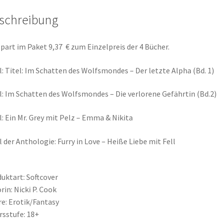
3
schreibung
9
€
,
.
Spart im Paket 9,37 € zum Einzelpreis der 4 Bücher.
3
l: Titel: Im Schatten des Wolfsmondes – Der letzte Alpha (Bd. 1)
7
l: Im Schatten des Wolfsmondes – Die verlorene Gefährtin (Bd.2)
€
l: Ein Mr. Grey mit Pelz – Emma & Nikita
l der Anthologie: Furry in Love – Heiße Liebe mit Fell
uktart: Softcover
rin: Nicki P. Cook
e: Erotik/Fantasy
rsstufe: 18+