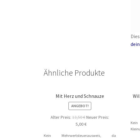
Die
dein
Ähnliche Produkte
Mit Herz und Schnauze
Wil
ANGEBOT!
Ursprünglicher
Alter Preis:
13,50
€
Neuer Preis:
Kei
Preis
Aktueller
5,00
€
Klein
war:
Preis
Kein Mehrwertsteuerausweis, da
13,50 €
ist: