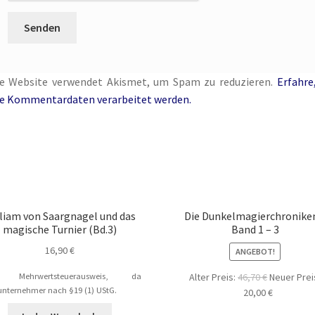
se Website verwendet Akismet, um Spam zu reduzieren.
Erfahre
e Kommentardaten verarbeitet werden.
liam von Saargnagel und das
Die Dunkelmagierchronike
magische Turnier (Bd.3)
Band 1 – 3
16,90
€
ANGEBOT!
Ursprüngli
n Mehrwertsteuerausweis, da
Alter Preis:
46,70
€
Neuer Prei
unternehmer nach §19 (1) UStG.
Preis
Aktueller
20,00
€
war:
Preis