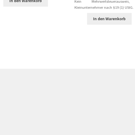
In den Warenkorb
Kein Mehrwertsteuerausweis
46,70 €
ist:
Kleinunternehmer nach §19 (1) UStG.
20,00 €.
In den Warenkorb