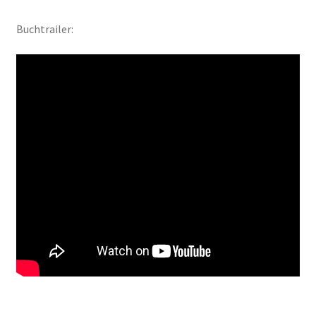
Buchtrailer:
Jamies Quest – Aufgabe gesucht
Jamies Quest – Oben ist Unten
Kasse
Kinder / Jugendromane
Liebesromane
Lulea und die Schule der gestohlenen Magie
Lulea und ihre Vertrauten
Manuskripte