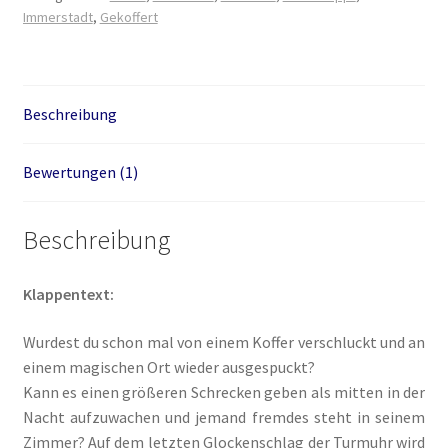
Immerstadt
,
Gekoffert
Die Dunkelmagierchroniken Bd. 3
Die Silberwölfe
Beschreibung
Drachen Diebe und Dämonen
Bewertungen (1)
Echtheit von Bewertungen
Beschreibung
Edition Wilde Wölfe
Klappentext:
Ein Mr. Grey mit Pelz – Emma & Nikita
Wurdest du schon mal von einem Koffer verschluckt und an
Einzel Romane
einem magischen Ort wieder ausgespuckt?
Kann es einen größeren Schrecken geben als mitten in der
Nacht aufzuwachen und jemand fremdes steht in seinem
Erotik (FSK18)
Zimmer? Auf dem letzten Glockenschlag der Turmuhr wird