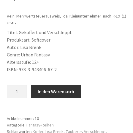
Kundenbew
Blog
ertung
Kein Mehrwertsteuerausweis, da Kleinunternehmer nach §19 (1)
Buch-Shop
UStG.
Titel: Gekoffert und Verschleppt
Bücher
Produktart: Softcover
Autor: Lisa Brenk
Bücher
Genre: Urban Fantasy
Altersstufe: 12+
Das Verlagsteam
ISBN: 978-3-943406-67-2
Datenschutzerklärung
Gekoffert
In den Warenkorb
und
Die Dunkelmagierchroniken
Verschleppt
Menge
Die Dunkelmagierchroniken Bd. 1
Artikelnummer:
10
Kategorie:
Fantasy-Reihen
Die Dunkelmagierchroniken Bd. 2
Schlagwörter:
Koffer
,
Lisa Brenk
,
Zauberer
,
Verschleppt
,