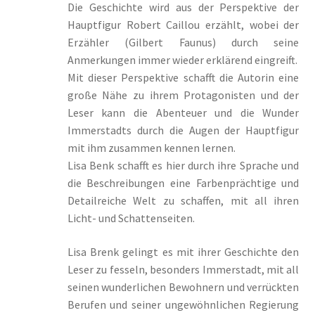
Die Geschichte wird aus der Perspektive der
William von Saargnagel Bd. 2
Hauptfigur Robert Caillou erzählt, wobei der
Erzähler (Gilbert Faunus) durch seine
Anmerkungen immer wieder erklärend eingreift.
William von Saargnagel Bd. 3
Mit dieser Perspektive schafft die Autorin eine
große Nähe zu ihrem Protagonisten und der
Willkommen beim Wölfchen Verlag
Leser kann die Abenteuer und die Wunder
Immerstadts durch die Augen der Hauptfigur
Yggdrasil der Weltenbaum
mit ihm zusammen kennen lernen.
Lisa Benk schafft es hier durch ihre Sprache und
Yggdrasil der Weltenbaum – Fenrir und Loki
die Beschreibungen eine Farbenprächtige und
Detailreiche Welt zu schaffen, mit all ihren
Yggdrasil der Weltenbaum – Thor und Odin
Licht- und Schattenseiten.
Lisa Brenk gelingt es mit ihrer Geschichte den
Leser zu fesseln, besonders Immerstadt, mit all
seinen wunderlichen Bewohnern und verrückten
Berufen und seiner ungewöhnlichen Regierung