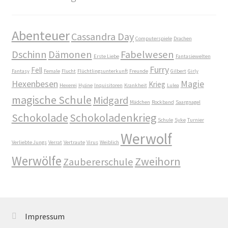
Abenteuer
Cassandra Day
Computerspiele
Drachen
Dschinn
Dämonen
Fabelwesen
Erste Liebe
Fantasiewelten
Furry
Fell
Fantasy
Female
Flucht
Flüchtlingsunterkunft
Freunde
Gilbert
Girly
Hexenbesen
Magie
Krieg
Hexerei
Hyäne
Inquisitoren
Krankheit
Lulea
magische Schule
Midgard
Mädchen
Rockband
Saargnagel
Schokolade
Schokoladenkrieg
Schule
Syke
Turnier
Werwolf
Verliebte Jungs
Verrat
Vertraute
Virus
Weiblich
Werwölfe
Zweihorn
Zaubererschule
Impressum