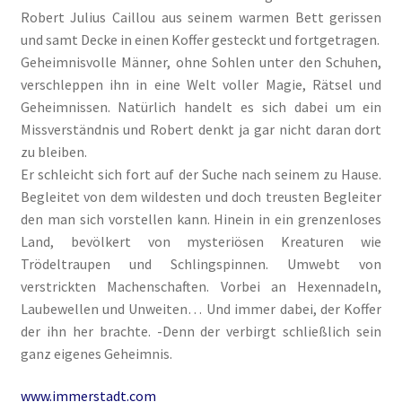
Robert Julius Caillou aus seinem warmen Bett gerissen
Fantasy
und samt Decke in einen Koffer gesteckt und fortgetragen.
Geheimnisvolle Männer, ohne Sohlen unter den Schuhen,
FAQ
verschleppen ihn in eine Welt voller Magie, Rätsel und
Geheimnissen. Natürlich handelt es sich dabei um ein
Flucht in ein sicheres Leben
Missverständnis und Robert denkt ja gar nicht daran dort
zu bleiben.
Forum
Er schleicht sich fort auf der Suche nach seinem zu Hause.
Begleitet von dem wildesten und doch treusten Begleiter
Gekoffert und Verschleppt
den man sich vorstellen kann. Hinein in ein grenzenloses
Land, bevölkert von mysteriösen Kreaturen wie
Gilbert Faunus – Im Schatten des Zweihorns
Trödeltraupen und Schlingspinnen. Umwebt von
verstrickten Machenschaften. Vorbei an Hexennadeln,
Im Schatten des Wolfsmondes – Der letzte Alpha
Laubewellen und Unweiten… Und immer dabei, der Koffer
der ihn her brachte. -Denn der verbirgt schließlich sein
ganz eigenes Geheimnis.
Impressum
www.immerstadt.com
In 50 Tagen zur Mrs. Grey