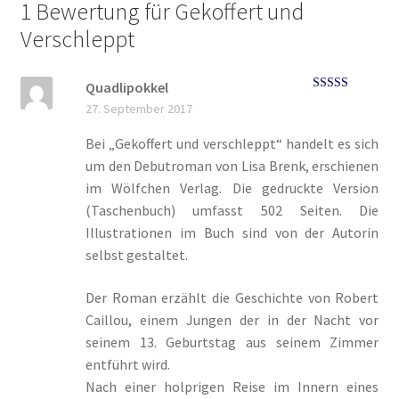
1 Bewertung für
Gekoffert und
Mein Konto
Verschleppt
Mordsfreundin
Quadlipokkel
Bewertet mit
27. September 2017
5
von 5
Rückkehr in das Tal der Silberwölfe
Bei „Gekoffert und verschleppt“ handelt es sich
um den Debutroman von Lisa Brenk, erschienen
Shop
im Wölfchen Verlag. Die gedruckte Version
(Taschenbuch) umfasst 502 Seiten. Die
Spiel mit mir
Illustrationen im Buch sind von der Autorin
selbst gestaltet.
Syker Phantastik Tage
Der Roman erzählt die Geschichte von Robert
Über Uns
Caillou, einem Jungen der in der Nacht vor
seinem 13. Geburtstag aus seinem Zimmer
Umweg ins Glück
entführt wird.
Nach einer holprigen Reise im Innern eines