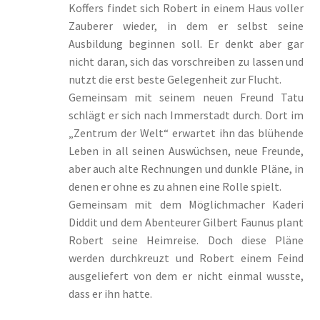
Unsere Autoren
Koffers findet sich Robert in einem Haus voller
Zauberer wieder, in dem er selbst seine
Verliebte Jungs
Ausbildung beginnen soll. Er denkt aber gar
nicht daran, sich das vorschreiben zu lassen und
Verlockende Spiele
nutzt die erst beste Gelegenheit zur Flucht.
Gemeinsam mit seinem neuen Freund Tatu
schlägt er sich nach Immerstadt durch. Dort im
Warenkorb
„Zentrum der Welt“ erwartet ihn das blühende
Leben in all seinen Auswüchsen, neue Freunde,
Weil wir Mädchen sind
aber auch alte Rechnungen und dunkle Pläne, in
denen er ohne es zu ahnen eine Rolle spielt.
Welcome
Gemeinsam mit dem Möglichmacher Kaderi
Diddit und dem Abenteurer Gilbert Faunus plant
Widerrufsbelehrung
Robert seine Heimreise. Doch diese Pläne
werden durchkreuzt und Robert einem Feind
William von Saargnagel
ausgeliefert von dem er nicht einmal wusste,
dass er ihn hatte.
William von Saargnagel Band 1